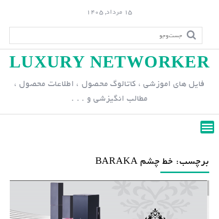
S
15 مرداد, 1405
k
i
p
LUXURY NETWORKER
t
o
فایل های اموزشی ، کاتالوگ محصول ، اطلاعات محصول ،
c
مطالب انگیزشی و . . .
o
n
t
e
n
برچسب: خط چشم BARAKA
t