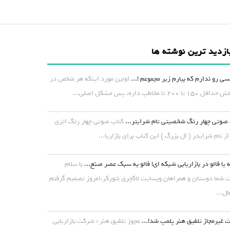
ازدید ترین نوشته ها
ی رو ندارم که بیارم زیر مجموعم !...
اولین مورد اینکه هر شخص در
۱ تا ۲۰۰ تا مخاطب داره، پس مشکل اصلی...
صوتی چهار رنگ شخصیتی تام شرایتر...
کتاب صوتی چهار رنگ اثری
از تام شرایدر ( ال بزرگ ) این کتاب برای بازاریا...
 یا فالو در بازاریابی شبکه ای! فالو به سبک عصر صنع...
با سلام
شما دوستان و همراهان وبسایت لاکچری نتورکر.امروز تصمیم گرفتم
ال...
غیرمجاز تلفیق هنر پلمپ شد!...
مجوز تلفیق هنر : شرکت بازاریابی