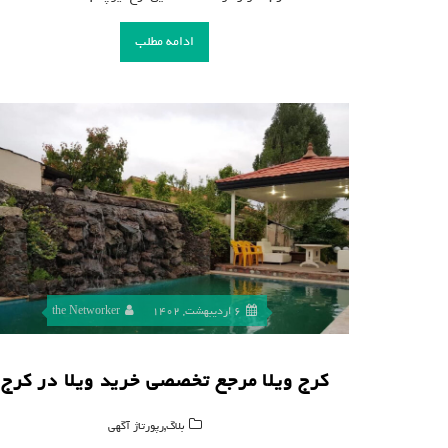
ادامه مطلب
6 اردیبهشت, 1402
the Networker
کرج ویلا مرجع تخصصی خرید ویلا در کرج
,
بلاگ
رپورتاژ آگهی