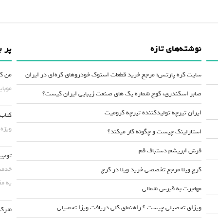
نوشته‌های تازه
پر ب
سایت کره پارتس؛ مرجع خرید قطعات استوک خودروهای کره‌ای در ایران
من کس
موبایلش حداقل ۵۰
صابر اسکندری، کوچ شماره یک های صنعت زیبایی ایران کیست؟
ایران تیرچه تولیدکننده تیرچه کرومیت
کتاب 
ویژه 
استارلینک چیست و چگونه کار میکند؟
فرش ابریشم دستباف قم
توجیه
خدمت 
کرج ویلا مرجع تخصصی خرید ویلا در کرج
یه مق
مهاجرت به قبرس شمالی
ویزای تحصیلی چیست ؟ راهنمای کلی دریافت ویزا تحصیلی
شرکت 