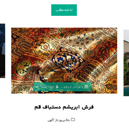
ادامه مطلب
7 مرداد, 1402
the Networker
فرش ابریشم دستباف قم
,
بلاگ
رپورتاژ آگهی