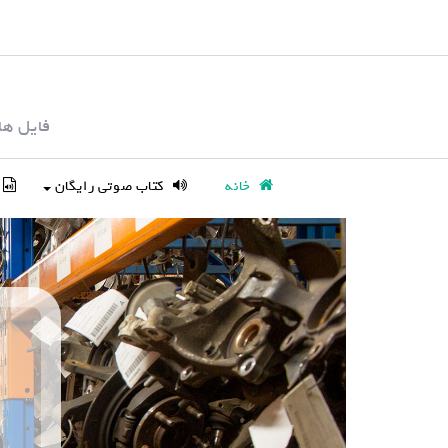
S
k
i
p
فایل ها
t
o
c
خانه
کتاب صوتی رایگان
o
n
t
e
n
t