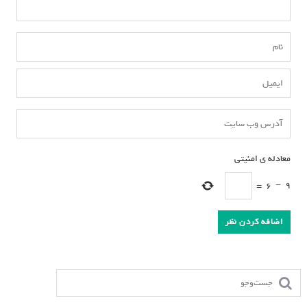
معادله ی امنیتی
*
=
6
−
9