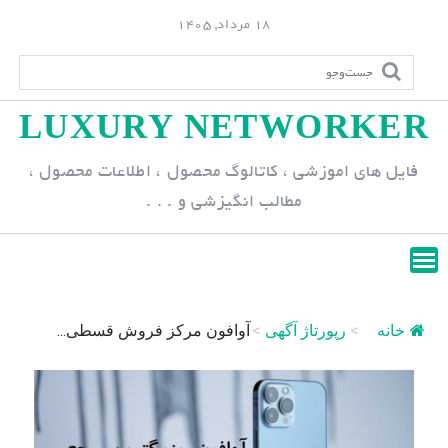
S
18 مرداد, 1405
k
i
p
LUXURY NETWORKER
t
o
فایل های اموزشی ، کاتالوگ محصول ، اطلاعات محصول ،
c
مطالب انگیزشی و . . .
o
n
t
e
n
خانه
>
رپورتاژ آگهی
>
آوافون مرکز فروش قسطی...
t