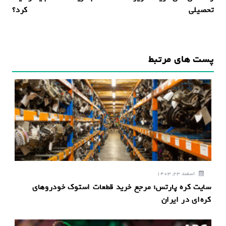
ه
تحصیلی
کرد؟
ب
ر
ی
پست های مرتبط
ن
و
ش
ت
ه
اسفند 23, 1403
سایت کره پارتس؛ مرجع خرید قطعات استوک خودروهای
کره‌ای در ایران