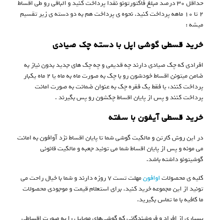
حداقل 30 درصد مبلغ فاکتورتونو نقدا پرداخت کنید و الباقی رو طی اقساط
2 تا 10 ماهه پرداخت کنید. نحوه ی پرداخت هم به دو دسته ی زیر تقسیم
میشه :
خرید قسطی گوشی اپل با دسته چک صیادی
افرادی که چک صیادی دارند چه قدیمی و چه چک های جدید بدون نیاز به
ضامن میتونن اقساط خودشون رو با چک به صورت ماه به ماه یا 2 ماه یکبار
پرداخت کنند، یا فقط یک فقره چک به عنوان ضمانت به صورت امانت
پرداخت کنند و پس از پایان اقساط چکشون رو پس بگیرند .
خرید قسطی آیفون با سفته
در این روش کارتن و مالکیت گوشی شما تا پایان اقساط نزد آوافون به امانت
می مونه و پس از پایان اقساط شما می تونید جعبه و مالکیت قانونی
گوشیتونو داشته باشد.
کلیه ی محصولات
اوافون
مهلت تست 7 روزه دارند و شما با خیال راحت می
تونید از این مجموعه خرید کنید. برای استعلام قیمت و موجودی محصولات
ما کافیه با ما تماس بگیرید.
بسیاری از افراد و فروشندگانی که گوشی‌های موبایل را به ‌صورت اقساطی