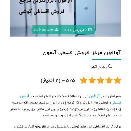
4 فروردین, 1401
the Networker
آوافون مرکز فروش قسطی آیفون
رپورتاژ آگهی
5/5 - (2 امتیاز)
همراهان عزیز
آوافون
در این مقاله قصد داریم تا شرایط خرید
آیفون
قسطی
( گوشی های اپل نو و کارکرده ) رو براتون توضیح بدیم. اگه حوصله
ی خواندن مقاله رو ندارن می تونید ویدیو پایین این مطلب رو ببینید تا صفر
تا 100 شرایط خرید قسطی گوشی اپل رو متوجه بشید.
برای خرید اقساطی اپل فقط گوشی یا محصول مورد نظرتونو انتخاب کنید و