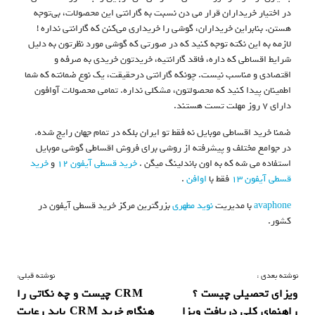
در اختیار خریداران قرار می دن نسبت ‌به گارانتی این محصولات، بی‌توجه
هستن. بنابراین خریداران، گوشی را خریداری می‌کنن که گارانتی نداره !
لازمه به این نکته توجه کنید که در صورتی ‌که گوشی مورد نظرتون به دلیل
شرایط اقساطی که داره، فاقد گارانتیه، خریدتون خریدی به ‌صرفه و
اقتصادی و مناسب نیست. چونکه گارانتی درحقیقت، یک نوع ضمانته که شما
اطمینان پیدا کنید که محصولتون، مشکلی نداره. تمامی محصولات آوافون
دارای 7 روز مهلت تست هستند.
ضمنا خرید اقساطی موبایل نه فقط تو ایران بلکه در تمام جهان رایج شده.
در جوامع مختلف و پیشرفته از روشی برای فروش اقساطی گوشی موبایل
استفاده می شه که به اون باندلینگ میگن .
خرید قسطی آیفون 12
و
خرید
قسطی آیفون 13
فقط با
اوافن
.
avaphone
با مدیریت
نوید مطهری
بزرگترین مرکز خرید قسطی آیفون در
کشور.
ر
نوشته بعدی :
نوشته قبلی:
ویزای تحصیلی چیست ؟
CRM چیست و چه نکاتی را
ا
راهنمای کلی دریافت ویزا
هنگام خرید CRM باید رعایت