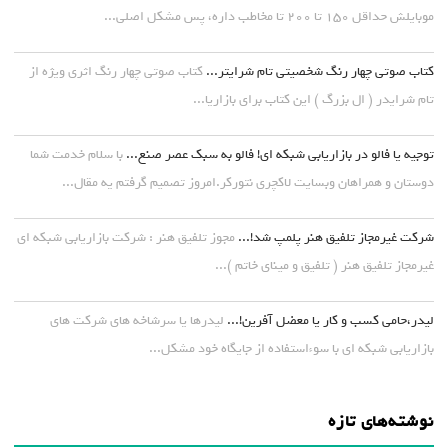
موبایلش حداقل ۱۵۰ تا ۲۰۰ تا مخاطب داره، پس مشکل اصلی...
کتاب صوتی چهار رنگ شخصیتی تام شرایتر...
کتاب صوتی چهار رنگ اثری ویژه از
تام شرایدر ( ال بزرگ ) این کتاب برای بازاریا...
توجیه یا فالو در بازاریابی شبکه ای! فالو به سبک عصر صنع...
با سلام خدمت شما
دوستان و همراهان وبسایت لاکچری نتورکر.امروز تصمیم گرفتم یه مقال...
شرکت غیرمجاز تلفیق هنر پلمپ شد!...
مجوز تلفیق هنر : شرکت بازاریابی شبکه ای
غیرمجاز تلفیق هنر ( تلفیق و مینای خاتم )...
لیدر،حامی کسب و کار یا معضل آفرین!...
لیدرها یا سرشاخه های شرکت های
بازاریابی شبکه ای با سوءاستفاده از جایگاه خود مشکل...
نوشته‌های تازه