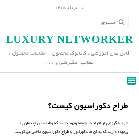
S
17 مرداد, 1405
k
i
p
LUXURY NETWORKER
t
o
فایل های اموزشی ، کاتالوگ محصول ، اطلاعات محصول ،
c
مطالب انگیزشی و . . .
o
n
t
e
n
طراح دکوراسیون کیست؟
t
امروزه گروهی از افراد در جامعه وجود دارند که وظیفه این چیدمان را
برعهده دارند که به آن ها دکوراتور یا طراح دکوراسیون داخلی می گویند.