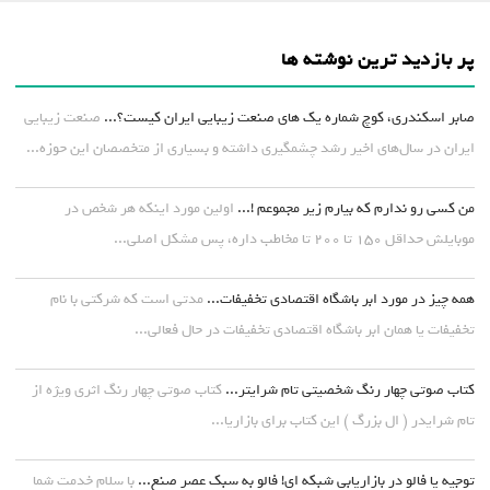
پر بازدید ترین نوشته ها
صابر اسکندری، کوچ شماره یک های صنعت زیبایی ایران کیست؟...
صنعت زیبایی
ایران در سال‌های اخیر رشد چشمگیری داشته و بسیاری از متخصصان این حوزه...
من کسی رو ندارم که بیارم زیر مجموعم !...
اولین مورد اینکه هر شخص در
موبایلش حداقل ۱۵۰ تا ۲۰۰ تا مخاطب داره، پس مشکل اصلی...
همه چیز در مورد ابر باشگاه اقتصادی تخفیفات...
مدتی است که شرکتی با نام
تخفیفات یا همان ابر باشگاه اقتصادی تخفیفات در حال فعالی...
کتاب صوتی چهار رنگ شخصیتی تام شرایتر...
کتاب صوتی چهار رنگ اثری ویژه از
تام شرایدر ( ال بزرگ ) این کتاب برای بازاریا...
توجیه یا فالو در بازاریابی شبکه ای! فالو به سبک عصر صنع...
با سلام خدمت شما