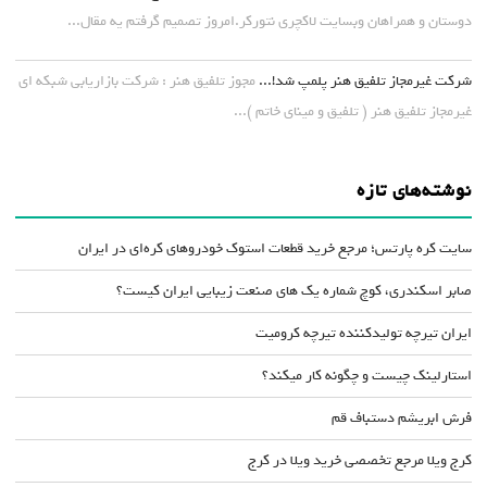
دوستان و همراهان وبسایت لاکچری نتورکر.امروز تصمیم گرفتم یه مقال...
شرکت غیرمجاز تلفیق هنر پلمپ شد!...
مجوز تلفیق هنر : شرکت بازاریابی شبکه ای
غیرمجاز تلفیق هنر ( تلفیق و مینای خاتم )...
نوشته‌های تازه
سایت کره پارتس؛ مرجع خرید قطعات استوک خودروهای کره‌ای در ایران
صابر اسکندری، کوچ شماره یک های صنعت زیبایی ایران کیست؟
ایران تیرچه تولیدکننده تیرچه کرومیت
استارلینک چیست و چگونه کار میکند؟
فرش ابریشم دستباف قم
کرج ویلا مرجع تخصصی خرید ویلا در کرج