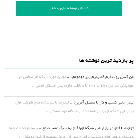
نمایش نوشته های بیشتر
پر بازدید ترین نوشته ها
من کسی رو ندارم که بیارم زیر مجموعم !...
اولین مورد اینکه هر شخص در
موبایلش حداقل ۱۵۰ تا ۲۰۰ تا مخاطب داره، پس مشکل اصلی...
لیدر،حامی کسب و کار یا معضل آفرین!...
لیدرها یا سرشاخه های شرکت های
بازاریابی شبکه ای با سوءاستفاده از جایگاه خود مشکل...
توجیه یا فالو در بازاریابی شبکه ای! فالو به سبک عصر صنع...
با سلام خدمت شما
دوستان و همراهان وبسایت لاکچری نتورکر.امروز تصمیم گرفتم یه مقال...