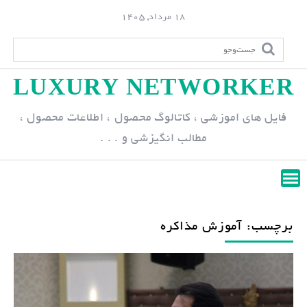
S
18 مرداد, 1405
k
i
p
LUXURY NETWORKER
t
o
فایل های اموزشی ، کاتالوگ محصول ، اطلاعات محصول ،
c
مطالب انگیزشی و . . .
o
n
t
e
n
برچسب: آموزش مذاكره
t