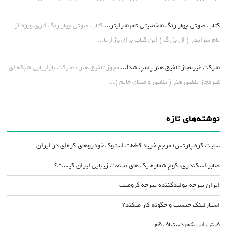
کتاب صوتی چهار رنگ شخصیتی تام شرایتر...
کتاب صوتی چهار رنگ اثری ویژه از
تام شرایدر ( ال بزرگ ) این کتاب برای بازاریا...
شرکت غیرمجاز تلفیق هنر پلمپ شد!...
مجوز تلفیق هنر : شرکت بازاریابی شبکه ای
غیرمجاز تلفیق هنر ( تلفیق و مینای خاتم )...
نوشته‌های تازه
سایت کره پارتس؛ مرجع خرید قطعات استوک خودروهای کره‌ای در ایران
صابر اسکندری، کوچ شماره یک های صنعت زیبایی ایران کیست؟
ایران تیرچه تولیدکننده تیرچه کرومیت
استارلینک چیست و چگونه کار میکند؟
فرش ابریشم دستباف قم