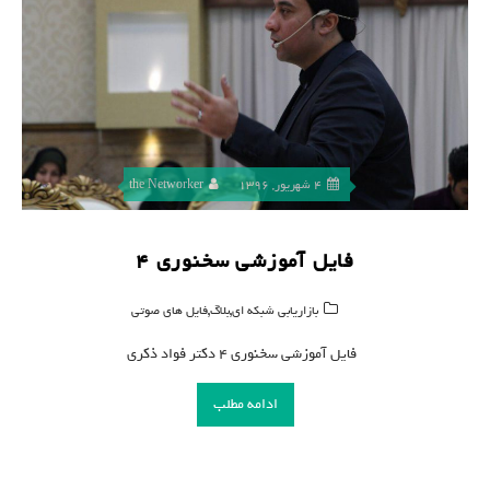
4 شهریور, 1396
the Networker
فایل آموزشى سخنورى ۴
,
,
بازاریابی شبکه ای
بلاگ
فایل های صوتی
فایل آموزشى سخنورى ۴ دکتر فواد ذکری
ادامه مطلب