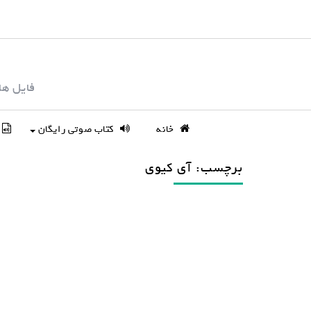
S
k
i
p
فایل ها
t
o
c
خانه
کتاب صوتی رایگان
o
n
برچسب: آی کیوی
t
e
n
t