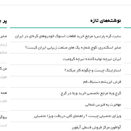
نوشته‌های تازه
پر ب
سایت کره پارتس؛ مرجع خرید قطعات استوک خودروهای کره‌ای در ایران
صابر 
زیبای
صابر اسکندری، کوچ شماره یک های صنعت زیبایی ایران کیست؟
متخصص
ایران تیرچه تولیدکننده تیرچه کرومیت
من کس
استارلینک چیست و چگونه کار میکند؟
موبایلش حداقل ۵۰
فرش ابریشم دستباف قم
همه چ
کرج ویلا مرجع تخصصی خرید ویلا در کرج
نام ت
مهاجرت به قبرس شمالی
ویزای تحصیلی چیست ؟ راهنمای کلی دریافت ویزا تحصیلی
بیوگر
است. 
آوافون مرکز فروش قسطی آیفون