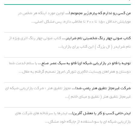
من کسی رو ندارم که بیارم زیر مجموعم !...
اولین مورد اینکه هر شخص در
موبایلش حداقل ۱۵۰ تا ۲۰۰ تا مخاطب داره، پس مشکل اصلی...
کتاب صوتی چهار رنگ شخصیتی تام شرایتر...
کتاب صوتی چهار رنگ اثری ویژه از
تام شرایدر ( ال بزرگ ) این کتاب برای بازاریا...
توجیه یا فالو در بازاریابی شبکه ای! فالو به سبک عصر صنع...
با سلام خدمت شما
دوستان و همراهان وبسایت لاکچری نتورکر.امروز تصمیم گرفتم یه مقال...
شرکت غیرمجاز تلفیق هنر پلمپ شد!...
مجوز تلفیق هنر : شرکت بازاریابی شبکه ای
غیرمجاز تلفیق هنر ( تلفیق و مینای خاتم )...
لیدر،حامی کسب و کار یا معضل آفرین!...
لیدرها یا سرشاخه های شرکت های
بازاریابی شبکه ای با سوءاستفاده از جایگاه خود مشکل...