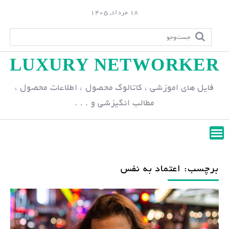
S
18 مرداد, 1405
k
i
p
LUXURY NETWORKER
t
o
فایل های اموزشی ، کاتالوگ محصول ، اطلاعات محصول ،
c
مطالب انگیزشی و . . .
o
n
t
e
n
برچسب: اعتماد به نفس
t