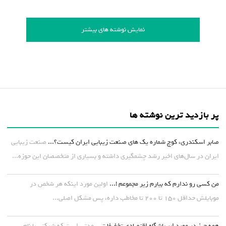
نمایش نوشته های بیشتر
پر بازدید ترین نوشته ها
صابر اسکندری، کوچ شماره یک های صنعت زیبایی ایران کیست؟...
صنعت زیبایی
ایران در سال‌های اخیر رشد چشمگیری داشته و بسیاری از متخصصان این حوزه...
من کسی رو ندارم که بیارم زیر مجموعم !...
اولین مورد اینکه هر شخص در
موبایلش حداقل ۱۵۰ تا ۲۰۰ تا مخاطب داره، پس مشکل اصلی...
همه چیز در مورد ابر باشگاه اقتصادی تخفیفات...
مدتی است که شرکتی با نام