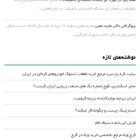
تخفیفات یا همان ابر باشگاه اقتصادی تخفیفات در حال فعالی...
بیوگرافی دکتر مجید معین
مجید معین متولد ۱۷ مرداد ماه سال ۱۳۶۳ است. شغل
اصلی وی در حال حاضر، نتورک مارکتی...
نوشته‌های تازه
سایت کره پارتس؛ مرجع خرید قطعات استوک خودروهای کره‌ای در ایران
صابر اسکندری، کوچ شماره یک های صنعت زیبایی ایران کیست؟
ایران تیرچه تولیدکننده تیرچه کرومیت
استارلینک چیست و چگونه کار میکند؟
فرش ابریشم دستباف قم
کرج ویلا مرجع تخصصی خرید ویلا در کرج