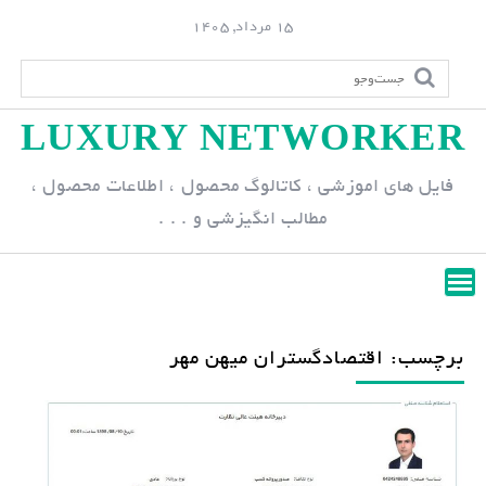
S
15 مرداد, 1405
k
i
p
LUXURY NETWORKER
t
o
فایل های اموزشی ، کاتالوگ محصول ، اطلاعات محصول ،
c
مطالب انگیزشی و . . .
o
n
t
e
n
برچسب: اقتصادگستران میهن مهر
t