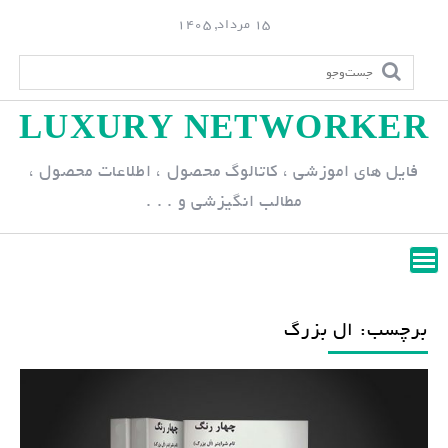
S
15 مرداد, 1405
k
i
p
LUXURY NETWORKER
t
o
فایل های اموزشی ، کاتالوگ محصول ، اطلاعات محصول ،
c
مطالب انگیزشی و . . .
o
n
t
e
n
برچسب: ال بزرگ
t