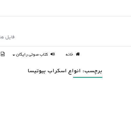
S
k
i
p
فایل ها
t
o
c
خانه
کتاب صوتی رایگان
o
n
برچسب: انواع اسکراب بیوتیسا
t
e
n
t