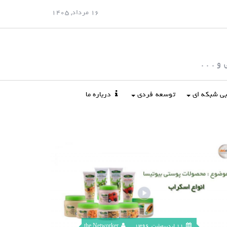
16 مرداد, 1405
 . . .
ابی شبکه ای
توسعه فردی
درباره ما
11 اردیبهشت, 1396
the Networker