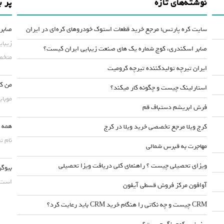
نوشته‌های تازه
پر ب
سایت کره پارتس؛ مرجع خرید قطعات استوک خودروهای کره‌ای در ایران
صابر 
زیبای
صابر اسکندری، کوچ شماره یک های صنعت زیبایی ایران کیست؟
متخصص
ایران تیرچه تولیدکننده تیرچه کرومیت
من کس
استارلینک چیست و چگونه کار میکند؟
موبایلش حداقل ۵۰
فرش ابریشم دستباف قم
همه چ
کرج ویلا مرجع تخصصی خرید ویلا در کرج
نام ت
مهاجرت به قبرس شمالی
ویزای تحصیلی چیست ؟ راهنمای کلی دریافت ویزا تحصیلی
بیوگر
است. 
آوافون مرکز فروش قسطی آیفون
CRM چیست و چه نکاتی را هنگام خرید CRM باید رعایت کرد؟