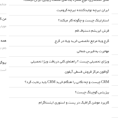
متخصص
ایران تیرچه تولیدکننده تیرچه کرومیت
من کس
استارلینک چیست و چگونه کار میکند؟
موبایلش حداقل ۵۰
فرش ابریشم دستباف قم
همه چ
کرج ویلا مرجع تخصصی خرید ویلا در کرج
نام ت
مهاجرت به قبرس شمالی
ویزای تحصیلی چیست ؟ راهنمای کلی دریافت ویزا تحصیلی
بیوگر
است. 
آوافون مرکز فروش قسطی آیفون
CRM چیست و چه نکاتی را هنگام خرید CRM باید رعایت کرد؟
بیزینس کوچینگ چیست؟
کاربرد موشن گرافیک در پست و استوری اینستاگرام