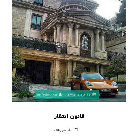
26 خرداد, 1396
the Networker
قانون انتظار
,
انگیزشی
بلاگ