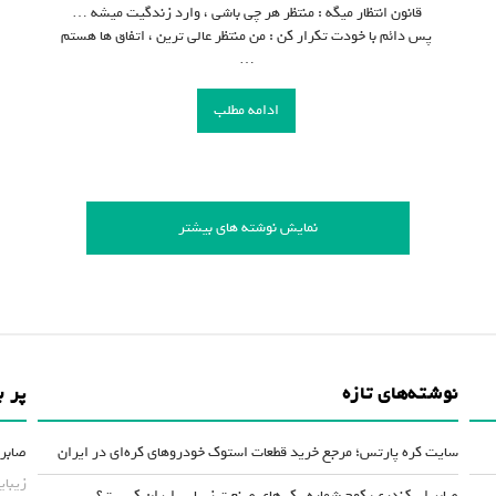
قانون انتظار میگه : منتظر هر چی باشی ، وارد زندگیت میشه …
پس دائم با خودت تکرار کن : من منتظر عالی ترین ، اتفاق ها هستم
…
ادامه مطلب
نمایش نوشته های بیشتر
نوشته‌های تازه
پر ب
سایت کره پارتس؛ مرجع خرید قطعات استوک خودروهای کره‌ای در ایران
صابر 
زیبای
صابر اسکندری، کوچ شماره یک های صنعت زیبایی ایران کیست؟