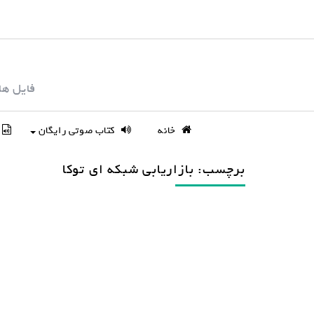
S
k
i
p
فایل ها
t
o
c
خانه
کتاب صوتی رایگان
o
n
برچسب: بازاریابی شبکه ای توکا
t
e
n
t