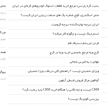
سایت کره پارتس؛ مرجع خرید قطعات استوک خودروهای کره‌ای در ایران
صابر 
زیبای
صابر اسکندری، کوچ شماره یک های صنعت زیبایی ایران کیست؟
متخصص
ایران تیرچه تولیدکننده تیرچه کرومیت
من کس
استارلینک چیست و چگونه کار میکند؟
موبایلش حداقل ۵۰
فرش ابریشم دستباف قم
همه چ
کرج ویلا مرجع تخصصی خرید ویلا در کرج
نام ت
مهاجرت به قبرس شمالی
ویزای تحصیلی چیست ؟ راهنمای کلی دریافت ویزا تحصیلی
بیوگر
است. 
آوافون مرکز فروش قسطی آیفون
CRM چیست و چه نکاتی را هنگام خرید CRM باید رعایت کرد؟
بیزینس کوچینگ چیست؟