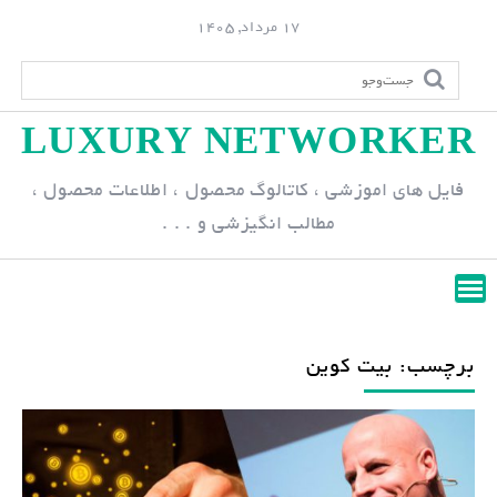
S
17 مرداد, 1405
k
i
p
LUXURY NETWORKER
t
o
فایل های اموزشی ، کاتالوگ محصول ، اطلاعات محصول ،
c
مطالب انگیزشی و . . .
o
n
t
e
n
برچسب: بیت کوین
t