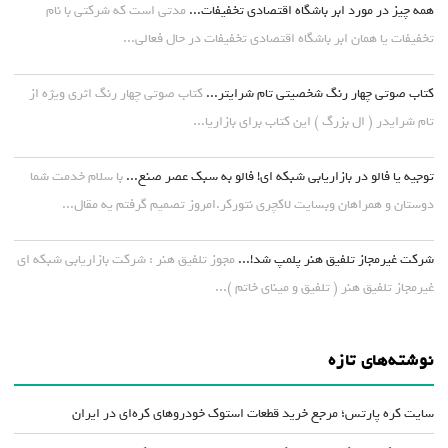
همه چیز در مورد ابر باشگاه اقتصادی تخفیفات...
مدتی است که شرکتی با نام
تخفیفات یا همان ابر باشگاه اقتصادی تخفیفات در حال فعالی...
کتاب صوتی چهار رنگ شخصیتی تام شرایتر...
کتاب صوتی چهار رنگ اثری ویژه از
تام شرایدر ( ال بزرگ ) این کتاب برای بازاریا...
توجیه یا فالو در بازاریابی شبکه ای! فالو به سبک عصر صنع...
با سلام خدمت شما
دوستان و همراهان وبسایت لاکچری نتورکر.امروز تصمیم گرفتم یه مقال...
شرکت غیرمجاز تلفیق هنر پلمپ شد!...
مجوز تلفیق هنر : شرکت بازاریابی شبکه ای
غیرمجاز تلفیق هنر ( تلفیق و مینای خاتم )...
نوشته‌های تازه
سایت کره پارتس؛ مرجع خرید قطعات استوک خودروهای کره‌ای در ایران