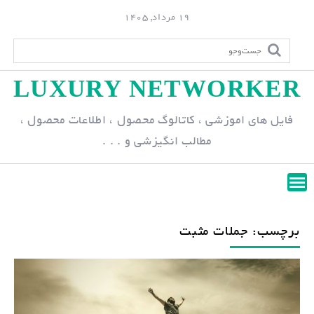
S
19 مرداد, 1405
k
i
p
LUXURY NETWORKER
t
o
فایل های اموزشی ، کاتالوگ محصول ، اطلاعات محصول ،
c
مطالب انگیزشی و . . .
o
n
t
e
n
برچسب: جملات مثبت
t