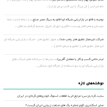
تام شرایدر ( ال بزرگ ) این کتاب برای بازاریا...
توجیه یا فالو در بازاریابی شبکه ای! فالو به سبک عصر صنع...
با سلام خدمت شما
دوستان و همراهان وبسایت لاکچری نتورکر.امروز تصمیم گرفتم یه مقال...
شرکت غیرمجاز تلفیق هنر پلمپ شد!...
مجوز تلفیق هنر : شرکت بازاریابی شبکه ای
غیرمجاز تلفیق هنر ( تلفیق و مینای خاتم )...
لیدر،حامی کسب و کار یا معضل آفرین!...
لیدرها یا سرشاخه های شرکت های
بازاریابی شبکه ای با سوءاستفاده از جایگاه خود مشکل...
نوشته‌های تازه
سایت کره پارتس؛ مرجع خرید قطعات استوک خودروهای کره‌ای در ایران
صابر اسکندری، کوچ شماره یک های صنعت زیبایی ایران کیست؟