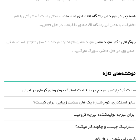
همه چیز در مورد ابر باشگاه اقتصادی تخفیفات...
مدتی است که شرکتی با نام
تخفیفات یا همان ابر باشگاه اقتصادی تخفیفات در حال فعالی...
بیوگرافی دکتر مجید معین
مجید معین متولد ۱۷ مرداد ماه سال ۱۳۶۳ است. شغل
اصلی وی در حال حاضر، نتورک مارکتی...
نوشته‌های تازه
سایت کره پارتس؛ مرجع خرید قطعات استوک خودروهای کره‌ای در ایران
صابر اسکندری، کوچ شماره یک های صنعت زیبایی ایران کیست؟
ایران تیرچه تولیدکننده تیرچه کرومیت
استارلینک چیست و چگونه کار میکند؟
فرش ابریشم دستباف قم