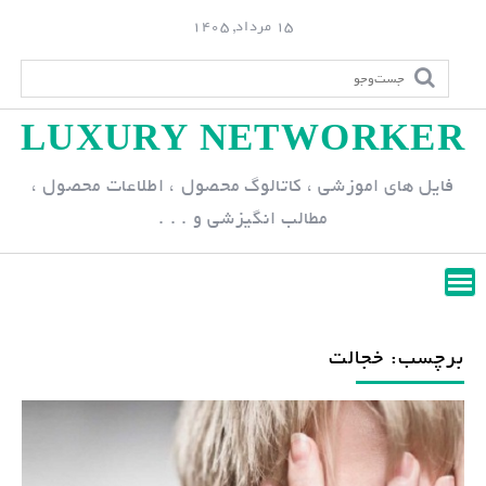
S
15 مرداد, 1405
k
i
p
LUXURY NETWORKER
t
o
فایل های اموزشی ، کاتالوگ محصول ، اطلاعات محصول ،
c
مطالب انگیزشی و . . .
o
n
t
e
n
برچسب: خجالت
t