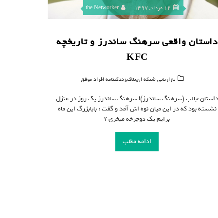
12 مرداد, 1397
the Networker
داستان واقعی سرهنگ ساندرز و تاریخچه
KFC
,
,
بازاریابی شبکه ای
بلاگ
زندگینامه افراد موفق
استان جالب (سرهنگ ساندرز)! سرهنگ ساندرز یک روز در منزل
نشسته بود که در این میان نوه اش آمد و گفت : بابابزرگ این ماه
برایم یک دوچرخه میخری ؟
ادامه مطلب