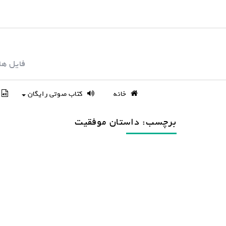
S
k
i
p
فایل ها
t
o
c
خانه
کتاب صوتی رایگان
o
n
برچسب: داستان موفقیت
t
e
n
t