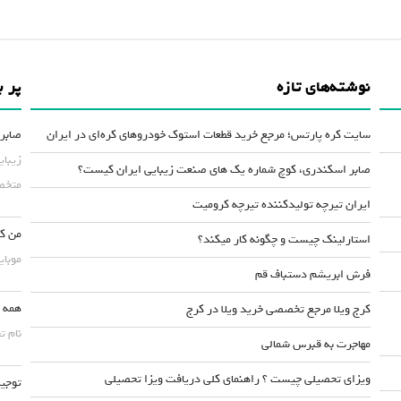
نوشته‌های تازه
پر ب
سایت کره پارتس؛ مرجع خرید قطعات استوک خودروهای کره‌ای در ایران
صابر 
زیبای
صابر اسکندری، کوچ شماره یک های صنعت زیبایی ایران کیست؟
متخصص
ایران تیرچه تولیدکننده تیرچه کرومیت
من کس
استارلینک چیست و چگونه کار میکند؟
موبایلش حداقل ۵۰
فرش ابریشم دستباف قم
همه چ
کرج ویلا مرجع تخصصی خرید ویلا در کرج
نام ت
مهاجرت به قبرس شمالی
ویزای تحصیلی چیست ؟ راهنمای کلی دریافت ویزا تحصیلی
توجیه