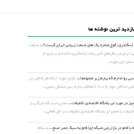
ازدید ترین نوشته ها
اسکندری، کوچ شماره یک های صنعت زیبایی ایران کیست؟...
صنعت
ی ایران در سال‌های اخیر رشد چشمگیری داشته و بسیاری از
ان این حوزه...
ی رو ندارم که بیارم زیر مجموعم !...
اولین مورد اینکه هر شخص در
۱ تا ۲۰۰ تا مخاطب داره، پس مشکل اصلی...
یز در مورد ابر باشگاه اقتصادی تخفیفات...
مدتی است که شرکتی با
خفیفات یا همان ابر باشگاه اقتصادی تخفیفات در حال فعالی...
 یا فالو در بازاریابی شبکه ای! فالو به سبک عصر صنع...
با سلام