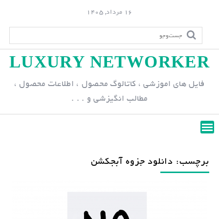
S
16 مرداد, 1405
k
i
p
LUXURY NETWORKER
t
o
فایل های اموزشی ، کاتالوگ محصول ، اطلاعات محصول ،
c
مطالب انگیزشی و . . .
o
n
t
e
n
برچسب: دانلود جزوه آبجکشن
t