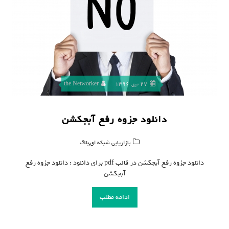
27 تیر, 1396
the Networker
دانلود جزوه رفع آبجکشن
,
بازاریابی شبکه ای
بلاگ
دانلود جزوه رفع آبجکشن در قالب pdf برای دانلود : دانلود جزوه رفع
آبجکشن
ادامه مطلب