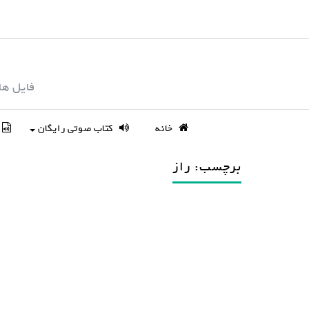
S
k
i
p
فایل ها
t
o
c
خانه
کتاب صوتی رایگان
o
n
برچسب: راز
t
e
n
t