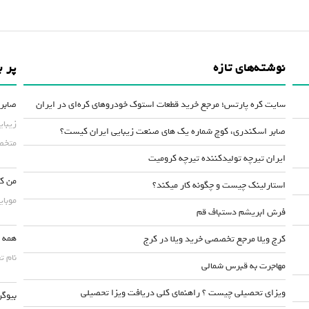
نوشته‌های تازه
پر ب
سایت کره پارتس؛ مرجع خرید قطعات استوک خودروهای کره‌ای در ایران
صابر 
زیبای
صابر اسکندری، کوچ شماره یک های صنعت زیبایی ایران کیست؟
متخصص
ایران تیرچه تولیدکننده تیرچه کرومیت
من کس
استارلینک چیست و چگونه کار میکند؟
موبایلش حداقل ۵۰
فرش ابریشم دستباف قم
همه چ
کرج ویلا مرجع تخصصی خرید ویلا در کرج
نام ت
مهاجرت به قبرس شمالی
ویزای تحصیلی چیست ؟ راهنمای کلی دریافت ویزا تحصیلی
بیوگر