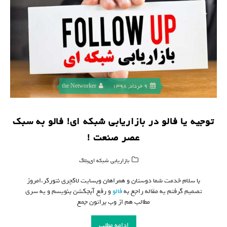
9 خرداد, 1398
the Networker
توجیه یا فالو در بازاریابی شبکه ای! فالو به سبک
عصر صنعت !
,
بازاریابی شبکه ای
بلاگ
با سلام خدمت شما دوستان و همراهان وبسایت لاکچری نتورکر.امروز
تصمیم گرفتم یه مقاله راجع به
فالو
و رفع آبجکشن بنویسم و یه سری
مطالب هم از وب براتون جمع
ادامه مطلب