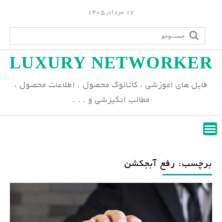
S
17 مرداد, 1405
k
i
p
LUXURY NETWORKER
t
o
فایل های اموزشی ، کاتالوگ محصول ، اطلاعات محصول ،
c
مطالب انگیزشی و . . .
o
n
t
e
n
برچسب: رفع آبجکشن
t