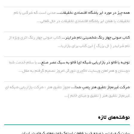
همه چیز در مورد ابر باشگاه اقتصادی تخفیفات...
مدتی است که شرکتی با نام
تخفیفات یا همان ابر باشگاه اقتصادی تخفیفات در حال فعالی...
کتاب صوتی چهار رنگ شخصیتی تام شرایتر...
کتاب صوتی چهار رنگ اثری ویژه از
تام شرایدر ( ال بزرگ ) این کتاب برای بازاریا...
توجیه یا فالو در بازاریابی شبکه ای! فالو به سبک عصر صنع...
با سلام خدمت شما
دوستان و همراهان وبسایت لاکچری نتورکر.امروز تصمیم گرفتم یه مقال...
شرکت غیرمجاز تلفیق هنر پلمپ شد!...
مجوز تلفیق هنر : شرکت بازاریابی شبکه ای
غیرمجاز تلفیق هنر ( تلفیق و مینای خاتم )...
نوشته‌های تازه
سایت کره پارتس؛ مرجع خرید قطعات استوک خودروهای کره‌ای در ایران