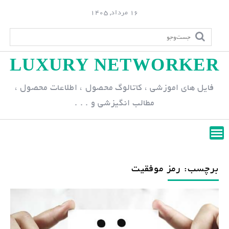
S
16 مرداد, 1405
k
i
p
LUXURY NETWORKER
t
o
فایل های اموزشی ، کاتالوگ محصول ، اطلاعات محصول ،
c
مطالب انگیزشی و . . .
o
n
t
e
n
برچسب: رمز موفقیت
t