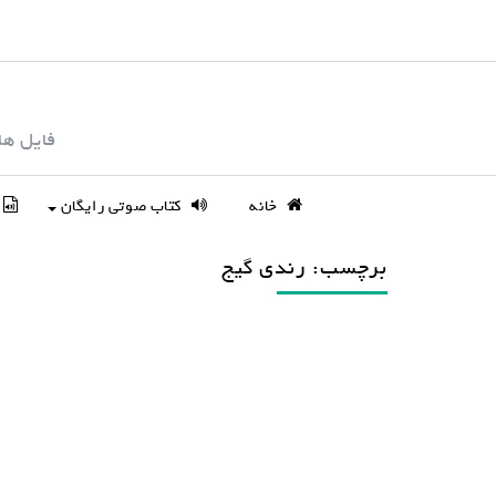
S
k
i
p
فایل ها
t
o
c
خانه
کتاب صوتی رایگان
o
n
برچسب: رندی گيج
t
e
n
t