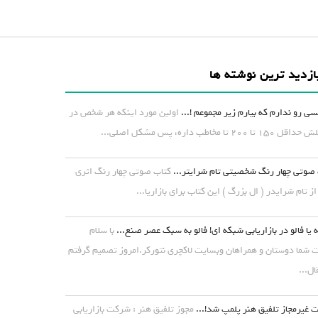
ازدید ترین نوشته ها
ی رو ندارم که بیارم زیر مجموعم !...
اولین مورد اینکه هر شخص در
۱ تا ۲۰۰ تا مخاطب داره، پس مشکل اصلی...
صوتی چهار رنگ شخصیتی تام شرایتر...
کتاب صوتی چهار رنگ اثری
از تام شرایدر ( ال بزرگ ) این کتاب برای بازاریا...
 یا فالو در بازاریابی شبکه ای! فالو به سبک عصر صنع...
با سلام
شما دوستان و همراهان وبسایت لاکچری نتورکر.امروز تصمیم گرفتم
ال...
غیرمجاز تلفیق هنر پلمپ شد!...
مجوز تلفیق هنر : شرکت بازاریابی