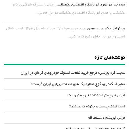
همه چیز در مورد ابر باشگاه اقتصادی تخفیفات...
مدتی است که شرکتی با نام
تخفیفات یا همان ابر باشگاه اقتصادی تخفیفات در حال فعالی...
بیوگرافی دکتر مجید معین
مجید معین متولد ۱۷ مرداد ماه سال ۱۳۶۳ است. شغل
اصلی وی در حال حاضر، نتورک مارکتی...
نوشته‌های تازه
سایت کره پارتس؛ مرجع خرید قطعات استوک خودروهای کره‌ای در ایران
صابر اسکندری، کوچ شماره یک های صنعت زیبایی ایران کیست؟
ایران تیرچه تولیدکننده تیرچه کرومیت
استارلینک چیست و چگونه کار میکند؟
فرش ابریشم دستباف قم
کرج ویلا مرجع تخصصی خرید ویلا در کرج