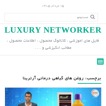
S
15 مرداد, 1405
k
i
p
LUXURY NETWORKER
t
o
فایل های اموزشی ، کاتالوگ محصول ، اطلاعات محصول ،
c
مطالب انگیزشی و . . .
o
n
t
e
n
برچسب: روغن های گیاهی درمانی آرترینا
t