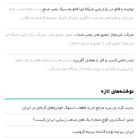
توجیه یا فالو در بازاریابی شبکه ای! فالو به سبک عصر صنع...
با سلام خدمت شما
دوستان و همراهان وبسایت لاکچری نتورکر.امروز تصمیم گرفتم یه مقال...
شرکت غیرمجاز تلفیق هنر پلمپ شد!...
مجوز تلفیق هنر : شرکت بازاریابی شبکه ای
غیرمجاز تلفیق هنر ( تلفیق و مینای خاتم )...
لیدر،حامی کسب و کار یا معضل آفرین!...
لیدرها یا سرشاخه های شرکت های
بازاریابی شبکه ای با سوءاستفاده از جایگاه خود مشکل...
نوشته‌های تازه
سایت کره پارتس؛ مرجع خرید قطعات استوک خودروهای کره‌ای در ایران
صابر اسکندری، کوچ شماره یک های صنعت زیبایی ایران کیست؟
ایران تیرچه تولیدکننده تیرچه کرومیت