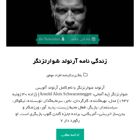
27 آذر, 1397
the Networker
زندگی نامه آرنولد شوارتزنگر
,
بلاگ
زندگینامه افراد موفق
آرنولد شوارتزنگر با نام کامل آرنولد آلویس
شوارتزنگر (به آلمانی: Arnold Alois Schwarzenegger) (زاده ۳۰ ژوئیه
۱۹۴۷) مدل، تهیه‌کننده، کارگردان، تاجر، سرمایه‌گذار، نویسنده، نیکوکار،
سیاستمدار، بازیگر، فعال محیط زیست، پدید آور، ورزشکار و
بدن‌ساز اتریشی-آمریکایی، برنده جایزه گلدن گلوب بازیگری است. او
رکورد دار ۷
ادامه مطلب