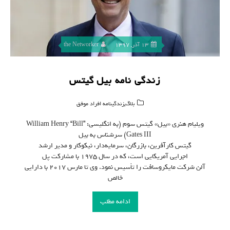
13 آذر, 1397
the Networker
زندگی نامه بیل گیتس
,
بلاگ
زندگینامه افراد موفق
ویلیام هنری «بیل» گیتس سوم (به انگلیسی: William Henry “Bill”
Gates III) سرشناس به بیل
گیتس کارآفرین، بازرگان، سرمایه‌دار، نیکوکار و مدیر ارشد
اجرایی آمریکایی است، که در سال ۱۹۷۵ با مشارکت پل
آلن شرکت مایکروسافت را تأسیس نمود. وی تا مارس ۲۰۱۷ با دارایی
خالص
ادامه مطلب