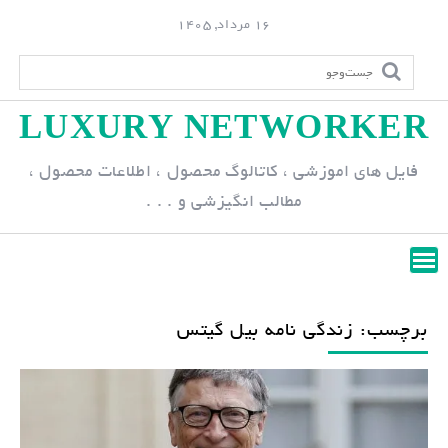
S
16 مرداد, 1405
k
i
p
LUXURY NETWORKER
t
o
فایل های اموزشی ، کاتالوگ محصول ، اطلاعات محصول ،
c
مطالب انگیزشی و . . .
o
n
t
e
n
برچسب: زندگی نامه بیل گیتس
t