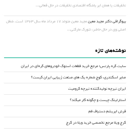
تخفیفات یا همان ابر باشگاه اقتصادی تخفیفات در حال فعالی...
بیوگرافی دکتر مجید معین
مجید معین متولد ۱۷ مرداد ماه سال ۱۳۶۳ است. شغل
اصلی وی در حال حاضر، نتورک مارکتی...
نوشته‌های تازه
سایت کره پارتس؛ مرجع خرید قطعات استوک خودروهای کره‌ای در ایران
صابر اسکندری، کوچ شماره یک های صنعت زیبایی ایران کیست؟
ایران تیرچه تولیدکننده تیرچه کرومیت
استارلینک چیست و چگونه کار میکند؟
فرش ابریشم دستباف قم
کرج ویلا مرجع تخصصی خرید ویلا در کرج