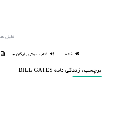
S
k
i
p
فایل ها
t
o
c
خانه
کتاب صوتی رایگان
o
n
برچسب: زندگی نامه BILL GATES
t
e
n
t