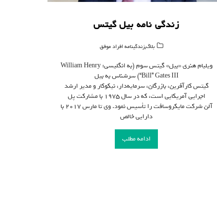
زندگی نامه بیل گیتس
,
بلاگ
زندگینامه افراد موفق
ویلیام هنری «بیل» گیتس سوم (به انگلیسی: William Henry
“Bill” Gates III) سرشناس به بیل
گیتس کارآفرین، بازرگان، سرمایه‌دار، نیکوکار و مدیر ارشد
اجرایی آمریکایی است، که در سال ۱۹۷۵ با مشارکت پل
آلن شرکت مایکروسافت را تأسیس نمود. وی تا مارس ۲۰۱۷ با
دارایی خالص
ادامه مطلب