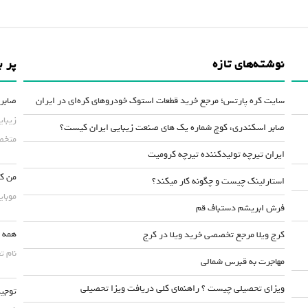
نوشته‌های تازه
پر ب
سایت کره پارتس؛ مرجع خرید قطعات استوک خودروهای کره‌ای در ایران
صابر 
زیبای
صابر اسکندری، کوچ شماره یک های صنعت زیبایی ایران کیست؟
متخصص
ایران تیرچه تولیدکننده تیرچه کرومیت
من کس
استارلینک چیست و چگونه کار میکند؟
موبایلش حداقل ۵۰
فرش ابریشم دستباف قم
همه چ
کرج ویلا مرجع تخصصی خرید ویلا در کرج
نام ت
مهاجرت به قبرس شمالی
ویزای تحصیلی چیست ؟ راهنمای کلی دریافت ویزا تحصیلی
توجیه