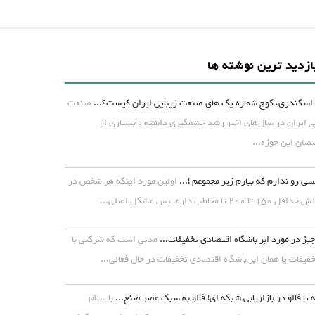
ازدید ترین نوشته ها
اسکندری، کوچ شماره یک های صنعت زیبایی ایران کیست؟...
صنعت
ی ایران در سال‌های اخیر رشد چشمگیری داشته و بسیاری از
ان این حوزه...
ی رو ندارم که بیارم زیر مجموعم !...
اولین مورد اینکه هر شخص در
۱ تا ۲۰۰ تا مخاطب داره، پس مشکل اصلی...
یز در مورد ابر باشگاه اقتصادی تخفیفات...
مدتی است که شرکتی با
خفیفات یا همان ابر باشگاه اقتصادی تخفیفات در حال فعالی...
 یا فالو در بازاریابی شبکه ای! فالو به سبک عصر صنع...
با سلام