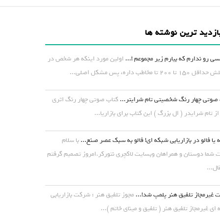
ازدید ترین نوشته ها
ی رو ندارم که بیارم زیر مجموعم !...
اولین مورد اینکه هر شخص در
۱ تا ۲۰۰ تا مخاطب داره، پس مشکل اصلی...
صوتی چهار رنگ شخصیتی تام شرایتر...
کتاب صوتی چهار رنگ اثری
از تام شرایدر ( ال بزرگ ) این کتاب برای بازاریا...
 یا فالو در بازاریابی شبکه ای! فالو به سبک عصر صنع...
با سلام
شما دوستان و همراهان وبسایت لاکچری نتورکر.امروز تصمیم گرفتم
ال...
غیرمجاز تلفیق هنر پلمپ شد!...
مجوز تلفیق هنر : شرکت بازاریابی
ای غیرمجاز تلفیق هنر ( تلفیق و مینای خاتم )...