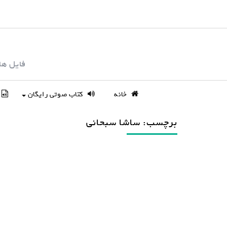
S
k
i
p
فایل ها
t
o
c
خانه
کتاب صوتی رایگان
o
n
برچسب: ساشا سبحانی
t
e
n
t