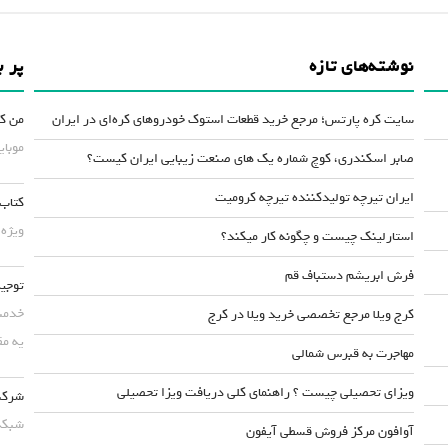
نوشته‌های تازه
پر ب
سایت کره پارتس؛ مرجع خرید قطعات استوک خودروهای کره‌ای در ایران
من کس
موبایلش حداقل ۵۰
صابر اسکندری، کوچ شماره یک های صنعت زیبایی ایران کیست؟
ایران تیرچه تولیدکننده تیرچه کرومیت
کتاب 
ویژه 
استارلینک چیست و چگونه کار میکند؟
فرش ابریشم دستباف قم
توجیه
خدمت 
کرج ویلا مرجع تخصصی خرید ویلا در کرج
یه مق
مهاجرت به قبرس شمالی
ویزای تحصیلی چیست ؟ راهنمای کلی دریافت ویزا تحصیلی
شرکت 
شبکه 
آوافون مرکز فروش قسطی آیفون