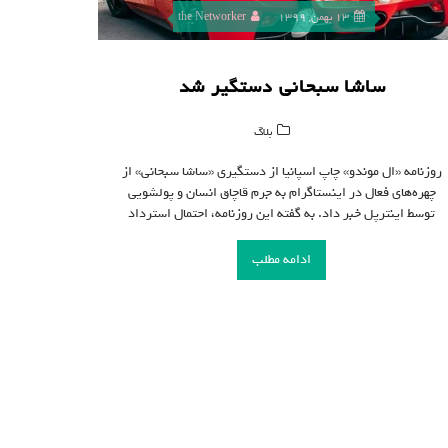
13 بهمن, 1399
the Networker
ساشا سبحانی دستگیر شد
بلاگ
روزنامه «ال موندو» چاپ اسپانیا از دستگیری «ساشا سبحانی» از
چهره‌های فعال در اینستاگرام به جرم قاچاق انسان و پولشویی
توسط اینترپل خبر داد. به گفته این روزنامه، احتمال استرداد
ادامه مطلب