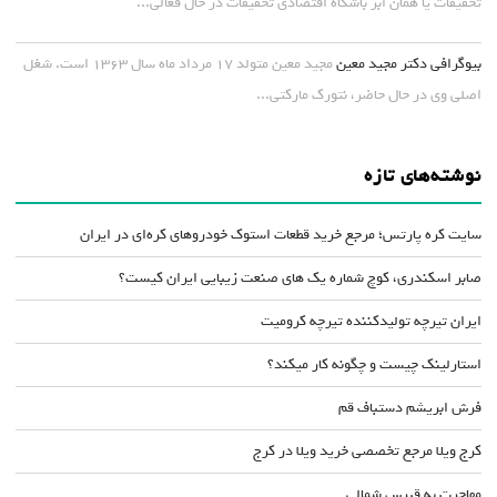
تخفیفات یا همان ابر باشگاه اقتصادی تخفیفات در حال فعالی...
بیوگرافی دکتر مجید معین
مجید معین متولد ۱۷ مرداد ماه سال ۱۳۶۳ است. شغل
اصلی وی در حال حاضر، نتورک مارکتی...
نوشته‌های تازه
سایت کره پارتس؛ مرجع خرید قطعات استوک خودروهای کره‌ای در ایران
صابر اسکندری، کوچ شماره یک های صنعت زیبایی ایران کیست؟
ایران تیرچه تولیدکننده تیرچه کرومیت
استارلینک چیست و چگونه کار میکند؟
فرش ابریشم دستباف قم
کرج ویلا مرجع تخصصی خرید ویلا در کرج
مهاجرت به قبرس شمالی