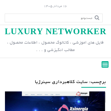
S
16 مرداد, 1405
k
i
p
LUXURY NETWORKER
t
o
فایل های اموزشی ، کاتالوگ محصول ، اطلاعات محصول ،
c
مطالب انگیزشی و . . .
o
n
t
e
n
برچسب: سایت کلاهبرداری سینرژیا
t