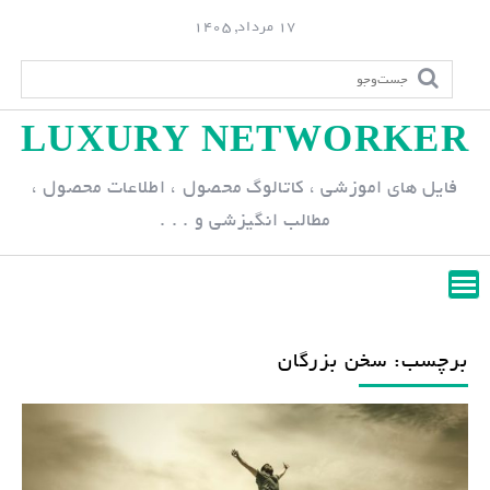
S
17 مرداد, 1405
k
i
p
LUXURY NETWORKER
t
o
فایل های اموزشی ، کاتالوگ محصول ، اطلاعات محصول ،
c
مطالب انگیزشی و . . .
o
n
t
e
n
برچسب: سخن بزرگان
t