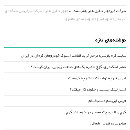
شرکت غیرمجاز تلفیق هنر پلمپ شد!...
مجوز تلفیق هنر : شرکت بازاریابی شبکه ای
غیرمجاز تلفیق هنر ( تلفیق و مینای خاتم )...
نوشته‌های تازه
سایت کره پارتس؛ مرجع خرید قطعات استوک خودروهای کره‌ای در ایران
صابر اسکندری، کوچ شماره یک های صنعت زیبایی ایران کیست؟
ایران تیرچه تولیدکننده تیرچه کرومیت
استارلینک چیست و چگونه کار میکند؟
فرش ابریشم دستباف قم
کرج ویلا مرجع تخصصی خرید ویلا در کرج
مهاجرت به قبرس شمالی