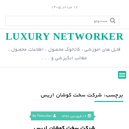
S
17 مرداد, 1405
k
i
p
LUXURY NETWORKER
t
o
فایل های اموزشی ، کاتالوگ محصول ، اطلاعات محصول ،
c
مطالب انگیزشی و . . .
o
n
t
e
n
برچسب: شرکت سخت کوشان اریس
t
19 فروردین, 1398
the Networker
شرکت سخت کوشان اریس