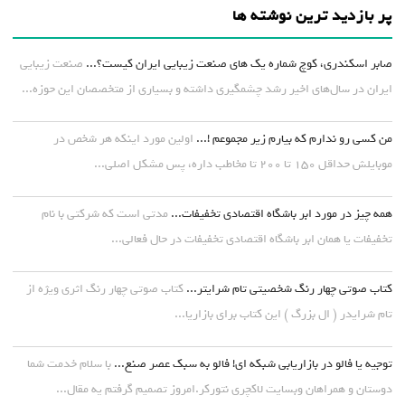
پر بازدید ترین نوشته ها
صابر اسکندری، کوچ شماره یک های صنعت زیبایی ایران کیست؟...
صنعت زیبایی
ایران در سال‌های اخیر رشد چشمگیری داشته و بسیاری از متخصصان این حوزه...
من کسی رو ندارم که بیارم زیر مجموعم !...
اولین مورد اینکه هر شخص در
موبایلش حداقل ۱۵۰ تا ۲۰۰ تا مخاطب داره، پس مشکل اصلی...
همه چیز در مورد ابر باشگاه اقتصادی تخفیفات...
مدتی است که شرکتی با نام
تخفیفات یا همان ابر باشگاه اقتصادی تخفیفات در حال فعالی...
کتاب صوتی چهار رنگ شخصیتی تام شرایتر...
کتاب صوتی چهار رنگ اثری ویژه از
تام شرایدر ( ال بزرگ ) این کتاب برای بازاریا...
توجیه یا فالو در بازاریابی شبکه ای! فالو به سبک عصر صنع...
با سلام خدمت شما
دوستان و همراهان وبسایت لاکچری نتورکر.امروز تصمیم گرفتم یه مقال...