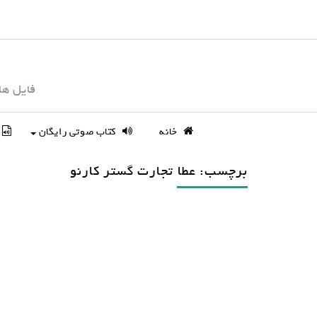
S
k
i
p
فایل ها
t
o
c
خانه
کتاب صوتی رایگان
o
n
برچسب: عطا تجارت گستر کارنو
t
e
n
t