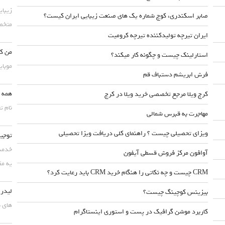
زیبای
صابر اسکندری، کوچ شماره یک های صنعت زیبایی ایران کیست؟
متخصص
ایران تیرچه تولیدکننده تیرچه کرومیت
من کس
استارلینک چیست و چگونه کار میکند؟
موبایلش حداقل ۵۰
فرش ابریشم دستباف قم
همه چ
کرج ویلا مرجع تخصصی خرید ویلا در کرج
نام ت
مهاجرت به قبرس شمالی
ویزای تحصیلی چیست ؟ راهنمای کلی دریافت ویزا تحصیلی
توجیه
خدمت 
آوافون مرکز فروش قسطی آیفون
یه مق
CRM چیست و چه نکاتی را هنگام خرید CRM باید رعایت کرد؟
لیدر،
بیزینس کوچینگ چیست؟
های ب
کاربرد موشن گرافیک در پست و استوری اینستاگرام