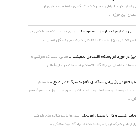
ی ایران در سال‌های اخیر رشد چشمگیری داشته و بسیاری از
ان این حوزه...
ی رو ندارم که بیارم زیر مجموعم !...
اولین مورد اینکه هر شخص در
۱ تا ۲۰۰ تا مخاطب داره، پس مشکل اصلی...
یز در مورد ابر باشگاه اقتصادی تخفیفات...
مدتی است که شرکتی با
خفیفات یا همان ابر باشگاه اقتصادی تخفیفات در حال فعالی...
 یا فالو در بازاریابی شبکه ای! فالو به سبک عصر صنع...
با سلام
شما دوستان و همراهان وبسایت لاکچری نتورکر.امروز تصمیم گرفتم
ال...
حامی کسب و کار یا معضل آفرین!...
لیدرها یا سرشاخه های شرکت
ازاریابی شبکه ای با سوءاستفاده از جایگاه خود مشکل...