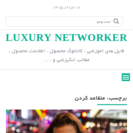
S
16 مرداد, 1405
k
i
p
LUXURY NETWORKER
t
o
فایل های اموزشی ، کاتالوگ محصول ، اطلاعات محصول ،
c
مطالب انگیزشی و . . .
o
n
t
e
n
برچسب: متقاعد کردن
t