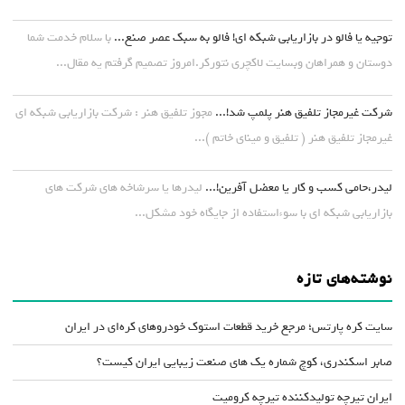
توجیه یا فالو در بازاریابی شبکه ای! فالو به سبک عصر صنع...
با سلام خدمت شما
دوستان و همراهان وبسایت لاکچری نتورکر.امروز تصمیم گرفتم یه مقال...
شرکت غیرمجاز تلفیق هنر پلمپ شد!...
مجوز تلفیق هنر : شرکت بازاریابی شبکه ای
غیرمجاز تلفیق هنر ( تلفیق و مینای خاتم )...
لیدر،حامی کسب و کار یا معضل آفرین!...
لیدرها یا سرشاخه های شرکت های
بازاریابی شبکه ای با سوءاستفاده از جایگاه خود مشکل...
نوشته‌های تازه
سایت کره پارتس؛ مرجع خرید قطعات استوک خودروهای کره‌ای در ایران
صابر اسکندری، کوچ شماره یک های صنعت زیبایی ایران کیست؟
ایران تیرچه تولیدکننده تیرچه کرومیت