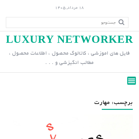
S
18 مرداد, 1405
k
i
p
LUXURY NETWORKER
t
o
فایل های اموزشی ، کاتالوگ محصول ، اطلاعات محصول ،
c
مطالب انگیزشی و . . .
o
n
t
e
n
برچسب: مهارت
t