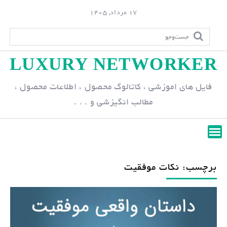
S
17 مرداد, 1405
k
i
p
LUXURY NETWORKER
t
o
فایل های اموزشی ، کاتالوگ محصول ، اطلاعات محصول ،
c
مطالب انگیزشی و . . .
o
n
t
e
n
برچسب: نکات موفقیت
t