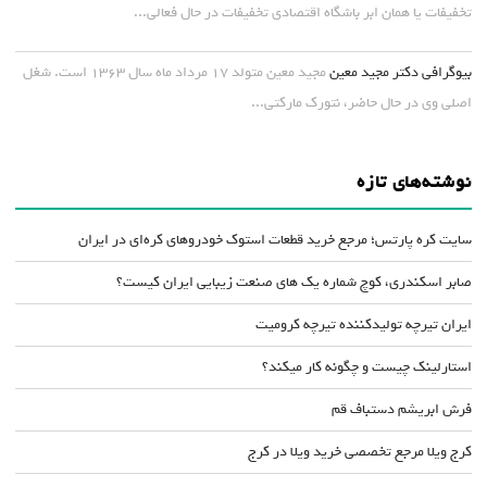
تخفیفات یا همان ابر باشگاه اقتصادی تخفیفات در حال فعالی...
بیوگرافی دکتر مجید معین
مجید معین متولد ۱۷ مرداد ماه سال ۱۳۶۳ است. شغل
اصلی وی در حال حاضر، نتورک مارکتی...
نوشته‌های تازه
سایت کره پارتس؛ مرجع خرید قطعات استوک خودروهای کره‌ای در ایران
صابر اسکندری، کوچ شماره یک های صنعت زیبایی ایران کیست؟
ایران تیرچه تولیدکننده تیرچه کرومیت
استارلینک چیست و چگونه کار میکند؟
فرش ابریشم دستباف قم
کرج ویلا مرجع تخصصی خرید ویلا در کرج