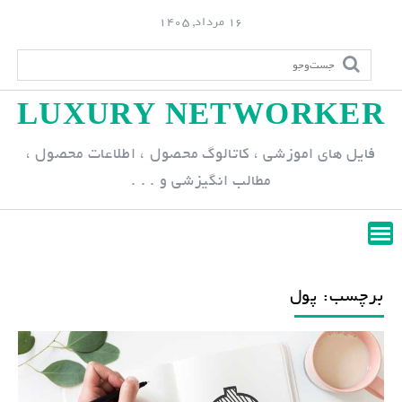
S
16 مرداد, 1405
k
i
p
LUXURY NETWORKER
t
o
فایل های اموزشی ، کاتالوگ محصول ، اطلاعات محصول ،
c
مطالب انگیزشی و . . .
o
n
t
e
n
برچسب: پول
t