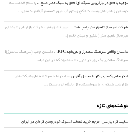
توجیه یا فالو در بازاریابی شبکه ای! فالو به سبک عصر صنع...
با سلام خدمت شما
دوستان و همراهان وبسایت لاکچری نتورکر.امروز تصمیم گرفتم یه مقال...
شرکت غیرمجاز تلفیق هنر پلمپ شد!...
مجوز تلفیق هنر : شرکت بازاریابی شبکه ای
غیرمجاز تلفیق هنر ( تلفیق و مینای خاتم )...
داستان واقعی سرهنگ ساندرز و تاریخچه KFC...
داستان جالب (سرهنگ ساندرز)!
سرهنگ ساندرز یک روز در منزل نشسته بود که در این میا...
لیدر،حامی کسب و کار یا معضل آفرین!...
لیدرها یا سرشاخه های شرکت های
بازاریابی شبکه ای با سوءاستفاده از جایگاه خود مشکل...
نوشته‌های تازه
سایت کره پارتس؛ مرجع خرید قطعات استوک خودروهای کره‌ای در ایران