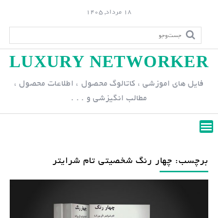
S
18 مرداد, 1405
k
i
p
LUXURY NETWORKER
t
o
فایل های اموزشی ، کاتالوگ محصول ، اطلاعات محصول ،
c
مطالب انگیزشی و . . .
o
n
t
e
n
برچسب: چهار رنگ شخصیتی تام شرایتر
t