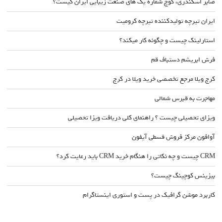
صابر اسکندری، کوچ شماره یک های صنعت زیبایی ایران کیست؟
ایران تیرچه تولیدکننده تیرچه کرومیت
استارلینک چیست و چگونه کار میکند؟
فرش ابریشم دستباف قم
کرج ویلا مرجع تخصصی خرید ویلا در کرج
مهاجرت به قبرس شمالی
ویزای تحصیلی چیست ؟ راهنمای کلی دریافت ویزا تحصیلی
آوافون مرکز فروش قسطی آیفون
CRM چیست و چه نکاتی را هنگام خرید CRM باید رعایت کرد؟
بیزینس کوچینگ چیست؟
کاربرد موشن گرافیک در پست و استوری اینستاگرام