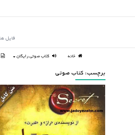
S
k
i
p
فایل ها
t
o
c
خانه
کتاب صوتی رایگان
o
n
برچسب: کتاب صوتی
t
e
n
t