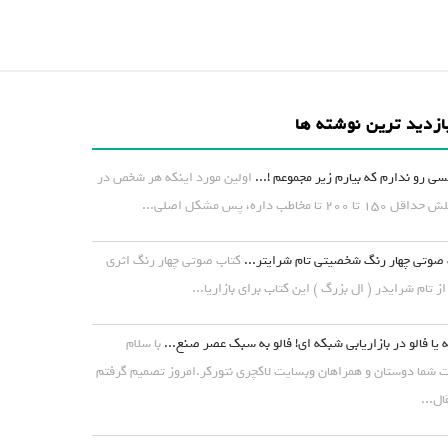
ازدید ترین نوشته ها
ی رو ندارم که بیارم زیر مجموعم !...
اولین مورد اینکه هر شخص در
۱ تا ۲۰۰ تا مخاطب داره، پس مشکل اصلی...
صوتی چهار رنگ شخصیتی تام شرایتر...
کتاب صوتی چهار رنگ اثری
از تام شرایدر ( ال بزرگ ) این کتاب برای بازاریا...
 یا فالو در بازاریابی شبکه ای! فالو به سبک عصر صنع...
با سلام
شما دوستان و همراهان وبسایت لاکچری نتورکر.امروز تصمیم گرفتم
ال...