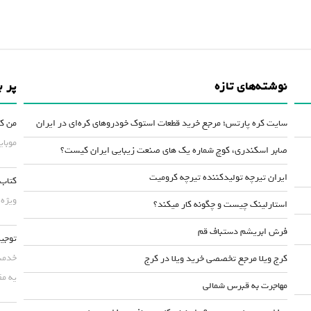
نوشته‌های تازه
پر ب
سایت کره پارتس؛ مرجع خرید قطعات استوک خودروهای کره‌ای در ایران
من کس
موبایلش حداقل ۵۰
صابر اسکندری، کوچ شماره یک های صنعت زیبایی ایران کیست؟
ایران تیرچه تولیدکننده تیرچه کرومیت
کتاب 
ویژه 
استارلینک چیست و چگونه کار میکند؟
فرش ابریشم دستباف قم
توجیه
خدمت 
کرج ویلا مرجع تخصصی خرید ویلا در کرج
یه مق
مهاجرت به قبرس شمالی