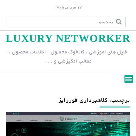
S
17 مرداد, 1405
k
i
p
LUXURY NETWORKER
t
o
فایل های اموزشی ، کاتالوگ محصول ، اطلاعات محصول ،
c
مطالب انگیزشی و . . .
o
n
t
e
n
برچسب: کلاهبرداری فوررایز
t