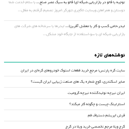
توجیه یا فالو در بازاریابی شبکه ای! فالو به سبک عصر صنع...
با سلام خدمت شما
دوستان و همراهان وبسایت لاکچری نتورکر.امروز تصمیم گرفتم یه مقال...
لیدر،حامی کسب و کار یا معضل آفرین!...
لیدرها یا سرشاخه های شرکت های
بازاریابی شبکه ای با سوءاستفاده از جایگاه خود مشکل...
نوشته‌های تازه
سایت کره پارتس؛ مرجع خرید قطعات استوک خودروهای کره‌ای در ایران
صابر اسکندری، کوچ شماره یک های صنعت زیبایی ایران کیست؟
ایران تیرچه تولیدکننده تیرچه کرومیت
استارلینک چیست و چگونه کار میکند؟
فرش ابریشم دستباف قم
کرج ویلا مرجع تخصصی خرید ویلا در کرج