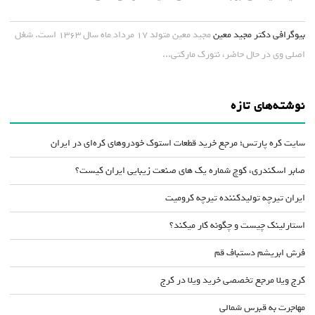
بیوگرافی دکتر مجید معین
مجید معین متولد ۱۷ مرداد ماه سال ۱۳۶۳ است. شغل
اصلی وی در حال حاضر، نتورک مارکتی...
نوشته‌های تازه
سایت کره پارتس؛ مرجع خرید قطعات استوک خودروهای کره‌ای در ایران
صابر اسکندری، کوچ شماره یک های صنعت زیبایی ایران کیست؟
ایران تیرچه تولیدکننده تیرچه کرومیت
استارلینک چیست و چگونه کار میکند؟
فرش ابریشم دستباف قم
کرج ویلا مرجع تخصصی خرید ویلا در کرج
مهاجرت به قبرس شمالی