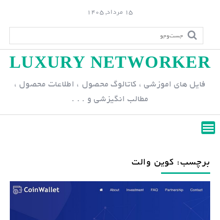
S
15 مرداد, 1405
k
i
p
LUXURY NETWORKER
t
o
فایل های اموزشی ، کاتالوگ محصول ، اطلاعات محصول ،
c
مطالب انگیزشی و . . .
o
n
t
e
n
برچسب: کوین والت
t