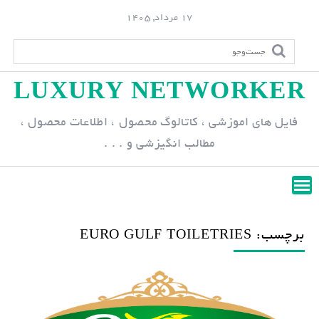
S
17 مرداد, 1405
k
i
p
LUXURY NETWORKER
t
o
فایل های اموزشی ، کاتالوگ محصول ، اطلاعات محصول ،
c
مطالب انگیزشی و . . .
o
n
t
e
n
برچسب: EURO GULF TOILETRIES
t