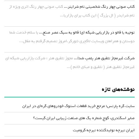
کتاب صوتی چهار رنگ شخصیتی تام شرایتر...
کتاب صوتی چهار رنگ اثری ویژه از
تام شرایدر ( ال بزرگ ) این کتاب برای بازاریا...
توجیه یا فالو در بازاریابی شبکه ای! فالو به سبک عصر صنع...
با سلام خدمت شما
دوستان و همراهان وبسایت لاکچری نتورکر.امروز تصمیم گرفتم یه مقال...
شرکت غیرمجاز تلفیق هنر پلمپ شد!...
مجوز تلفیق هنر : شرکت بازاریابی شبکه ای
غیرمجاز تلفیق هنر ( تلفیق و مینای خاتم )...
نوشته‌های تازه
سایت کره پارتس؛ مرجع خرید قطعات استوک خودروهای کره‌ای در ایران
صابر اسکندری، کوچ شماره یک های صنعت زیبایی ایران کیست؟
ایران تیرچه تولیدکننده تیرچه کرومیت