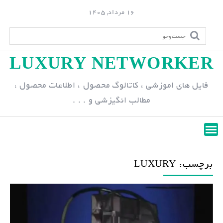
S
16 مرداد, 1405
k
i
p
LUXURY NETWORKER
t
o
فایل های اموزشی ، کاتالوگ محصول ، اطلاعات محصول ،
c
مطالب انگیزشی و . . .
o
n
t
e
n
برچسب: LUXURY
t