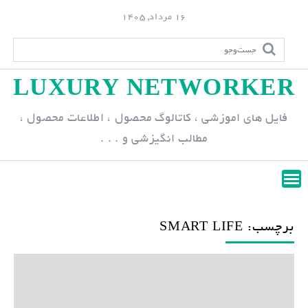
S
16 مرداد, 1405
k
i
p
LUXURY NETWORKER
t
o
فایل های اموزشی ، کاتالوگ محصول ، اطلاعات محصول ،
c
مطالب انگیزشی و . . .
o
n
t
e
n
برچسب: SMART LIFE
t