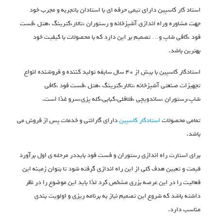
استاد کار کاسپین دارای تیمی حرفه ای با استادان باتجربه و مجرب خود
جهت مشاوره وراه اندازی آشپزخانه و رستوران ،تالار،کترینگ ،هتل ،فست
فود ،کافی شاپ و… تصمیم بر این دارد که با محصولات با کیفیت خود
بهترین باشد.
استادکار کاسپین با بیش از 40 سال سابقه تولید کننده و فروشنده انواع
تجهیزات صنعتی آشپزخانه ،تالار،کترینگ ،هتل ،فست فود ،کافی
شاپ،رستوران ،ساندویچی ،فلافلی،کبابی،کله پزی،سرو غذا است.
تمامی محصولات
استادکار کاسپین
دارای گارانتی و خدمات پس از فروش می
باشد.
برای استارت راه اندازی رستوران و فست فود بایددر مرحله ی اول برآورد
قیمت و تعیین هدف کلی از این راه اندازی گرفته شود تا بتوان زمینه این
فعالیت را در این عرصه بزری مشخص کرد لذا باید این موضوع را در نظر
داشته باشد که شروع این تصمیم نیاز به برنامه ریزی و اولویت بندی
مناسب دارد.