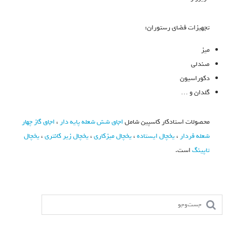
تجهیزات فضای رستوران:
میز
صندلی
دکوراسیون
گلدان و …
محصولات استادکار کاسپین شامل
اجاق شش شعله پایه دار
،
اجاق گاز چهار
شعله فردار
،
یخچال ایستاده
،
یخچال میزکاری
،
یخچال زیر کانتری
،
یخچال
تاپینگ
است.