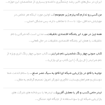
ایران در سال‌های اخیر رشد چشمگیری داشته و بسیاری از متخصصان این حوزه...
من کسی رو ندارم که بیارم زیر مجموعم !...
اولین مورد اینکه هر شخص در
موبایلش حداقل ۱۵۰ تا ۲۰۰ تا مخاطب داره، پس مشکل اصلی...
همه چیز در مورد ابر باشگاه اقتصادی تخفیفات...
مدتی است که شرکتی با نام
تخفیفات یا همان ابر باشگاه اقتصادی تخفیفات در حال فعالی...
کتاب صوتی چهار رنگ شخصیتی تام شرایتر...
کتاب صوتی چهار رنگ اثری ویژه از
تام شرایدر ( ال بزرگ ) این کتاب برای بازاریا...
توجیه یا فالو در بازاریابی شبکه ای! فالو به سبک عصر صنع...
با سلام خدمت شما
دوستان و همراهان وبسایت لاکچری نتورکر.امروز تصمیم گرفتم یه مقال...
لیدر،حامی کسب و کار یا معضل آفرین!...
لیدرها یا سرشاخه های شرکت های
بازاریابی شبکه ای با سوءاستفاده از جایگاه خود مشکل...