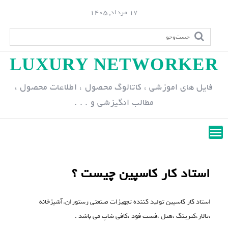
S
17 مرداد, 1405
k
i
p
LUXURY NETWORKER
t
o
فایل های اموزشی ، کاتالوگ محصول ، اطلاعات محصول ،
c
مطالب انگیزشی و . . .
o
n
t
e
n
استاد کار کاسپین چیست ؟
t
استاد کار کاسپین تولید کننده تجهیزات صنعتی رستوران.آشپزخانه
،تالار،کترینگ ،هتل ،فست فود ،کافی شاپ می باشد .