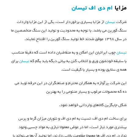
مزایا
ام دی اف تیسان
شرکت
تیسان
از مزایا بسیاری برخوردار است، یکی از این مزایا واردات
سنگ کورین می باشد. با توجه به محدودیت و تولید این سنگ متخصصین ما
در سال ۱۳۹۸ موفق شدند خط تولید سنگ کورین را افتتاح نمایند.
تیسان
چوب ایرانیان این امکان و به متقاضیان داده است که دقیقا متناسب
با سلیقه خودشون ورق و انتخاب کنن به بیانی دیگه باید بگم که
تیسان
برای
همه ی سلایق بوده و بسیار با کیفیت است.
این شرکت پرآوازه به همکاران محترم و صنعتگران در این حرفه نوید می
ده که محصولات مرغوب و بسیار متنوعی را به بهترین
شکل جایگزین کالاهای وارداتی خواهد نمود.
برای ساخت ام دی اف، نسبت به ام دی اف و نئوپان میزان گرما و پرس
بیشتری مورد نیاز است، اما در عوض معمولا نیازی به مواد چسبی وجود
ندارد. ام دی اف ها معمولا مقاومت بالایی دارند، اما تولید آن‌ها می‌تواند با