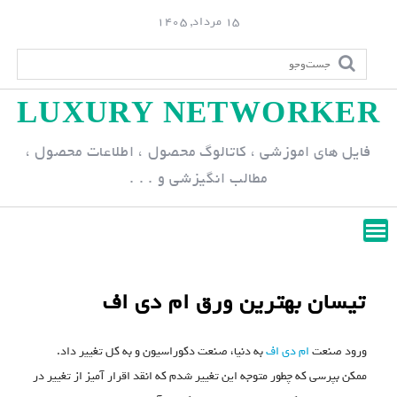
S
15 مرداد, 1405
k
i
p
LUXURY NETWORKER
t
o
فایل های اموزشی ، کاتالوگ محصول ، اطلاعات محصول ،
c
مطالب انگیزشی و . . .
o
n
t
e
n
تیسان بهترین ورق ام دی اف
t
ورود صنعت
ام دی اف
به دنیا، صنعت دکوراسیون و به کل تغییر داد.
ممکن بپرسی که چطور متوجه این تغییر شدم که انقد اقرار آمیز از تغییر در