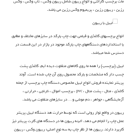
مات برچسب گارانتی و انواع ریبون شامل ریبون وکس ، تاپ وکس ، وکس
رزین ، ریبون رزین ، پریمیوم وکس رزین می باشد.
انواع برچسبهای کاغذی و فیلمی جهت چاپ بارکد در سایزهای مختلف و مطابق
با استانداردهای دستگاههای چاپ بارکد موجود در بازار در این قسمت در
دسترس شما میباشد.
لیبل (برچسب) را همه ما روی کالاهای متفاوت دیده ایم. کاغذی پشت
چسب دار که مشخصات و بارکد محصول روی آن چاپ شده است. آوند
پرینتر نماینده فروش انواع لیبل مخصوص دستگاه چاپ برچسب از جمله
کاغذی ، متال ، پشت متال ، pvc ، برچسب اموال ، نارنجی ، حرارتی ،
آزمایشگاهی ، جواهر ، دم موشی و… در سایزهای متفاوت می باشد.
ریبون در واقع نوار رولی است که توسط حرارت هد دستگاه لیبل پرینتر
عمل چاپ را انجام می دهد. البته ریبون ها در دستگاه های کارت پرینتر نیز
کاربرد دارند. ریبون ها از نظر چاپ به سه نوع اصلی: ریبون وکس ، ریبون