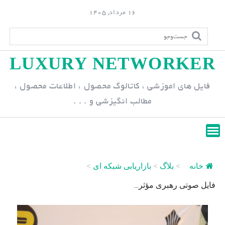
S
16 مرداد, 1405
k
i
p
LUXURY NETWORKER
t
o
فایل های اموزشی ، کاتالوگ محصول ، اطلاعات محصول ،
c
مطالب انگیزشی و . . .
o
n
t
e
n
خانه
>
بلاگ
>
بازاریابی شبکه ای
>
t
فایل صوتی رهبرى مؤثر...