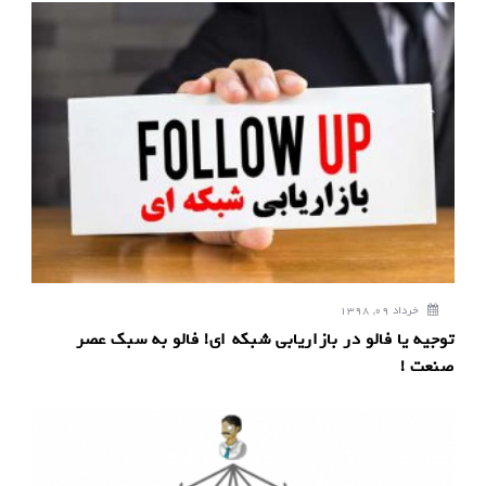
ن
و
ش
ت
ه
خرداد 09, 1398
توجیه یا فالو در بازاریابی شبکه ای! فالو به سبک عصر
صنعت !