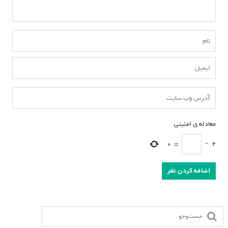
معادله ی امنیتی
*
0
=
−
2