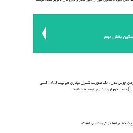
اسکین بخش دوم
پاسخ : توصیه به استفاده مکرر به مدت حداقل دو الی سه ماه از شربت سیلیبوم (کبد) برای درمان جوش بدن ، لک صورت، کنترل بیماری هپاتیت A,B، اکسی
} به جز دوران بارداری توصیه میشود.
واع دردهای استخوانی مناسب است.