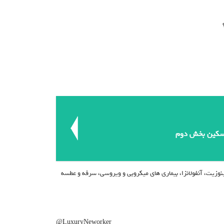
اسکین بخش دوم
زیت، آنفولانزا، بیماری های میکروبی و ویروسی، سرفه و عطسه
LuxuryNeworker@