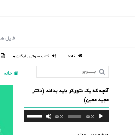
S
k
i
p
فایل ها
t
o
c
خانه
کتاب صوتی رایگان
o
n
خانه
t
e
آنچه که یک نتورکر باید بداند (دکتر
n
مجید معین)
t
پخش‌کننده
برای
00:00
00:00
صوت
افزایش
یا