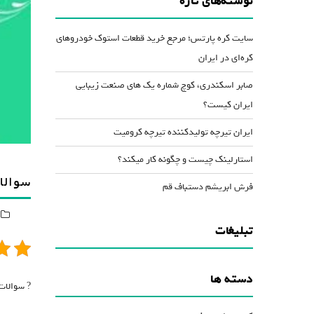
نوشته‌های تازه
کاهش
صدا
سایت کره پارتس؛ مرجع خرید قطعات استوک خودروهای
از
کره‌ای در ایران
کلیدهای
صابر اسکندری، کوچ شماره یک های صنعت زیبایی
بالا
ایران کیست؟
و
پایین
ایران تیرچه تولیدکننده تیرچه کرومیت
استفاده
استارلینک چیست و چگونه کار میکند؟
کنید.
سوالا
فرش ابریشم دستباف قم
تبلیغات
دسته ها
? سوالات