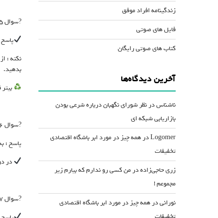
زندگینامه افراد موفق
?سوال ۵: برای درمان چاقی چه محصولی توصیه میشود؟
فایل های صوتی
پاسخ 
کتاب های صوتی رایگان
نکته : ا
بدهید.
آخرین دیدگاه‌ها
بیتر 
ناشناس
در
نظر شورای نگهبان درباره شرعی بودن
بازاریابی شبکه ای
?سوال ۶: آیا مصرف شربت های گیاهی باسکین در دوران بارداری مجاز است؟
Logomer
در
همه چیز در مورد ابر باشگاه اقتصادی
پاسخ : به
تخفیفات
در دو
زری حاجی‌زاده
در
من کسی رو ندارم که بیارم زیر
مجموعم !
?سوال ۷: چرا کوکان زیر یکسال نباید از شربت های گیاهی استفاده کنند؟
نورانی
در
همه چیز در مورد ابر باشگاه اقتصادی
تخفیفات
پاسخ 