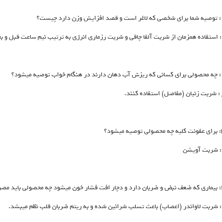
: استفاده همزمان از شربت آلفا چاقی و شربت رزماری انرژی به ترتیب نیم ساعت قبل و بع
: شربت‌ زنیان (مفاصل) استفاده کنند.
: شربت آویشن
: شربت لاواندر (اعصاب) باعث تسلب شرائین شده و به ریتم ضربان قلب نظم میبشد.