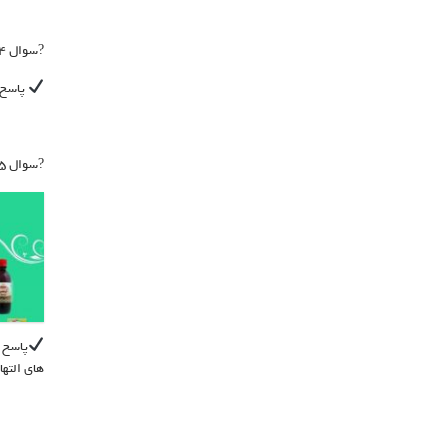
?سوال ۱۴: برای کسی که دچار ضعف عمومی بوده و زود خسته میشود چه محصولی توصیه میکنید؟
پاسخ 
?سوال ۱۵: موراد مصرف شربت هربال کلد (آویشن) چیست؟
پاسخ 
های التها