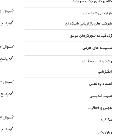
کلاهبرداری جذب سرمایه
?سوال ۱: توصیه شما برای شخصی که لاغر است و قصد افزایش وزن دارد چیست؟
بازاریابی شبکه ای
پاسخ 
شرکت های بازاریابی شبکه ای
زندگینامه نتورکرهای موفق
?سوال ۲: چه محصولی برای کسانی که ریزش آب دهان دارند در هنگام خواب توصیه میشود؟
دسیسه های هرمی
پاسخ 
رشد و توسعه فردی
انگیزشی
?سوال ۳: برای عفونت کلیه چه محصولی توصیه میشود؟
اعتماد به نفس
پاسخ 
مثبت اندیشی
هوش و خلاقیت
?سوال ۴: بیماری که ضعف نبض و ضربان دارد و دچار افت فشار خون میشود چه محصولی باید مصرف کند؟
مذاکره
پاسخ 
زبان بدن