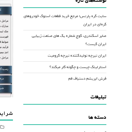
نوشته‌های تازه
کاهش
صدا
سایت کره پارتس؛ مرجع خرید قطعات استوک خودروهای
از
کره‌ای در ایران
کلیدهای
صابر اسکندری، کوچ شماره یک های صنعت زیبایی
بالا
ایران کیست؟
و
پایین
ایران تیرچه تولیدکننده تیرچه کرومیت
استفاده
استارلینک چیست و چگونه کار میکند؟
کنید.
فرش ابریشم دستباف قم
تبلیغات
شرایط
دسته ها