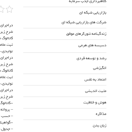
کلاهبرداری جذب سرمایه
بازاریابی شبکه ای
شرکت های بازاریابی شبکه ای
شرح زیر 
زندگینامه نتورکرهای موفق
ثبت علام
دسیسه های هرمی
تولیدی.-
رشد و توسعه فردی
شرح زیر 
انگیزشی
ثبت علام
اعتماد به نفس
تولیدی.-
مثبت اندیشی
شرح زیر 
هوش و خلاقیت
-کاتالوگ محص
– پروانه 
مذاکره
– حسب مو
-گواهینا
زبان بدن
– جدول ب