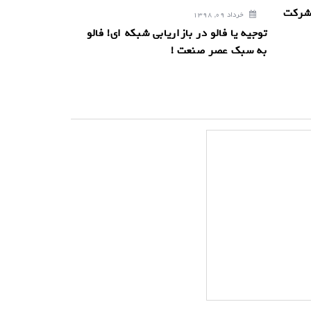
 شرکت
خرداد 09, 1398
توجیه یا فالو در بازاریابی شبکه ای! فالو
به سبک عصر صنعت !