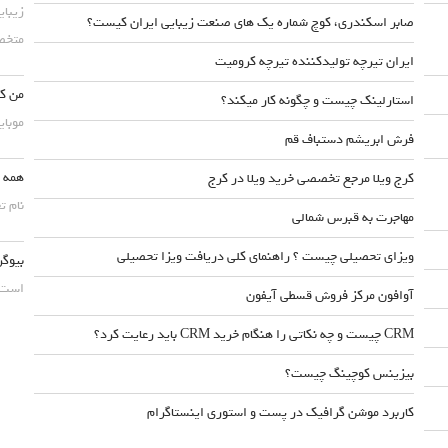
زیبای
صابر اسکندری، کوچ شماره یک های صنعت زیبایی ایران کیست؟
متخصص
ایران تیرچه تولیدکننده تیرچه کرومیت
من کس
استارلینک چیست و چگونه کار میکند؟
موبایلش حداقل ۵۰
فرش ابریشم دستباف قم
همه چ
کرج ویلا مرجع تخصصی خرید ویلا در کرج
نام ت
مهاجرت به قبرس شمالی
ویزای تحصیلی چیست ؟ راهنمای کلی دریافت ویزا تحصیلی
بیوگر
است. 
آوافون مرکز فروش قسطی آیفون
CRM چیست و چه نکاتی را هنگام خرید CRM باید رعایت کرد؟
بیزینس کوچینگ چیست؟
کاربرد موشن گرافیک در پست و استوری اینستاگرام