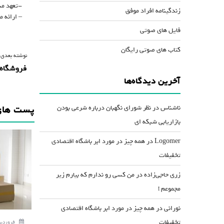
-تعهد مب
زندگینامه افراد موفق
– ارائه 
فایل های صوتی
کتاب های صوتی رایگان
ر
نوشته بعدی 
فروشگاه 
ا
آخرین دیدگاه‌ها
ه
ب
ناشناس
در
نظر شورای نگهبان درباره شرعی بودن
پست های
ر
بازاریابی شبکه ای
ی
Logomer
در
همه چیز در مورد ابر باشگاه اقتصادی
ن
تخفیفات
و
زری حاجی‌زاده
در
من کسی رو ندارم که بیارم زیر
ش
مجموعم !
ت
نورانی
در
همه چیز در مورد ابر باشگاه اقتصادی
ه
تخفیفات
فروردین 22, 8