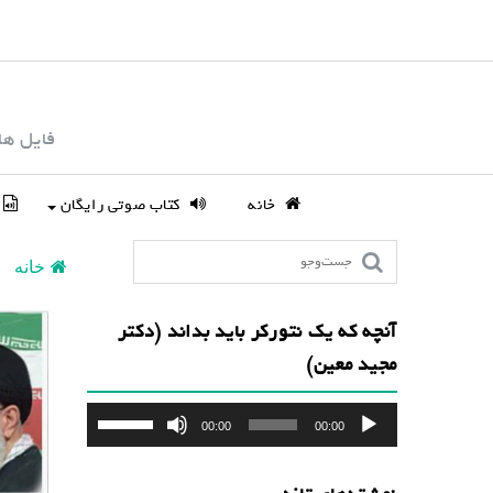
S
k
i
p
فایل ها
t
o
c
خانه
کتاب صوتی رایگان
o
n
خانه
t
e
آنچه که یک نتورکر باید بداند (دکتر
n
مجید معین)
t
پخش‌کننده
برای
00:00
00:00
صوت
افزایش
یا