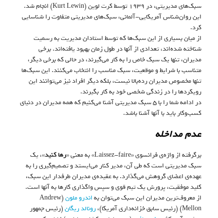
سبک‌های مدیریتی، در ۱۹۳۹ توسط کرت لوین (Kurt Lewin) انجام شد.
این روان‌شناس آمریکایی-آلمانی، سبک‌های مدیریتی متفاوت را شناسایی
کرد.
از میان بسیاری از این سبک‌ها که توسط استادان مدیریت به رسمیت
شناخته شده‌اند، تعدادی از آنها در طول زمان بهبود یافته‌اند. برخی
مدیران، تنها یک سبک خاص را به کار می‌گیرند، در حالی که برخی دیگر،
متناسب با شرایط و موقعیت، سبک مناسب را انتخاب می‌کنند. این سبک‌ها
تنها مخصوص مدیران رده‌بالا نیست، بلکه دیگر افراد نیز می‌توانند این
رویکردها را در زندگی شخصی خود به کار بگیرند.
در ادامه شما را با ۵ سبک مدیریتی آشنا می‌کنیم که همه مدیران در دنیای
کسب‌وکار باید با آنها آشنا باشد.
عدم مداخله
برگرفته از واژه‌ی فرانسوی «Laissez-faire» به معنی «
رها کنید
»، یک
سبک مدیریتی است که طی آن، مدیر کنار می‌ایستد و تصمیم‌گیری را به
عهده‌ی اعضای گروهش می‌گذارد. به عقیده‌ی مدیران طرفدار این سبک،
کلید موفقیت، پرورش یک تیم قوی و سپس واگذاری کارها به آنها است.
از معروف‌ترین مدیران این سبک می‌توان به
اندرو ملون
(Andrew
Mellon) (رئیس سابق خزانه‌داری آمریکا)،
رونالد ریگان
(رئیس جمهور