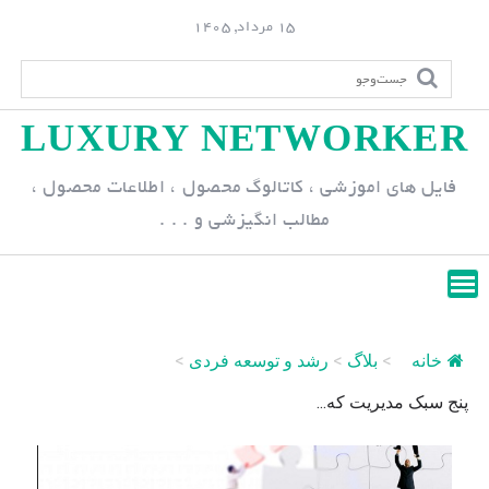
S
15 مرداد, 1405
k
i
p
LUXURY NETWORKER
t
o
فایل های اموزشی ، کاتالوگ محصول ، اطلاعات محصول ،
c
مطالب انگیزشی و . . .
o
n
t
e
n
خانه
>
بلاگ
>
رشد و توسعه فردی
>
t
پنج سبک مدیریت که...