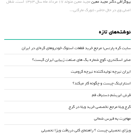
بیوگرافی دکتر مجید معین
مجید معین متولد ۱۷ مرداد ماه سال ۱۳۶۳ است. شغل
اصلی وی در حال حاضر، نتورک مارکتی...
نوشته‌های تازه
سایت کره پارتس؛ مرجع خرید قطعات استوک خودروهای کره‌ای در ایران
صابر اسکندری، کوچ شماره یک های صنعت زیبایی ایران کیست؟
ایران تیرچه تولیدکننده تیرچه کرومیت
استارلینک چیست و چگونه کار میکند؟
فرش ابریشم دستباف قم
کرج ویلا مرجع تخصصی خرید ویلا در کرج
مهاجرت به قبرس شمالی
ویزای تحصیلی چیست ؟ راهنمای کلی دریافت ویزا تحصیلی