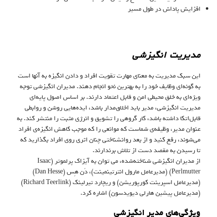
افزایش پاداش‌ در طول مسیر
مدیریت انگیزشی
این سبک مدیریت به معنای مهارت تقویت افراد و دادن انگیزه به آنها است
به گونه‌ای وظایف خود را به بهترین نحو انجام دهند. مدیران انگیزشی توجه
ویژه‌ای به خلق محیطی امن و قابل‌ اعتماد دارند. بر اساس اصول پایه‌ای
مدیریت انگیزشی، مدیر باید اخلاق‌مدار باشد، ایده‌هایی روشن و روابطی
قابل‌اتکا داشته باشد، کار گروهی را تشویق و انرژی مثبت را منتشر کند. به
عنوان مدیر، وظیفه‌ی شماست که موانعی را که موجب کاهش انگیزه‌ی افراد
می‌شوند، رفع کنید و از بعد روانشناختی چنان اثری روی افراد بگذارید که
تا رسیدن به مقصد دست از تلاش برندارند.
از مدیران انگیزشی شناخته‌شده، می توان به آیزاک پرلموتر (Isaac
Perlmutter) (مدیرعامل مارول انترتینمینت)، دَن هِس (Dan Hesse)
(مدیرعامل اسپرینت کورپوریشن) و ریچارد تیرلینک (Richard Teerlink)
(مدیرعامل پیشین هارلی دیویدسون) اشاره کرد.
ویژگی‌های مدیر انگیزشی