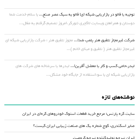
توجیه یا فالو در بازاریابی شبکه ای! فالو به سبک عصر صنع...
با سلام خدمت شما
دوستان و همراهان وبسایت لاکچری نتورکر.امروز تصمیم گرفتم یه مقال...
شرکت غیرمجاز تلفیق هنر پلمپ شد!...
مجوز تلفیق هنر : شرکت بازاریابی شبکه ای
غیرمجاز تلفیق هنر ( تلفیق و مینای خاتم )...
لیدر،حامی کسب و کار یا معضل آفرین!...
لیدرها یا سرشاخه های شرکت های
بازاریابی شبکه ای با سوءاستفاده از جایگاه خود مشکل...
نوشته‌های تازه
سایت کره پارتس؛ مرجع خرید قطعات استوک خودروهای کره‌ای در ایران
صابر اسکندری، کوچ شماره یک های صنعت زیبایی ایران کیست؟
ایران تیرچه تولیدکننده تیرچه کرومیت