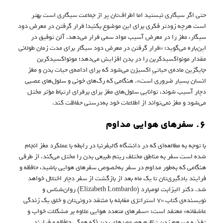
حتی اگر سیگاری نیستید اما اطراف‌تان پر از جماعت سیگاری است بهتر
است هرچه زودتر فکری برای این موضوع بکنید! قرار گرفتن در معرض دود
سیگار، مغز را در معرض آسیب مواد سمی قرار می‌دهد. آلن توفیق در
این‌باره می‌گوید: «قرار گرفتن در معرض دود سیگار برای مدت زمان طولانی
مقدار مونواکسیدکربن را در بدن افزایش می‌دهد؛ مونواکسیدکربن
جایگزین ماده‌ی حیاتیِ اکسیژن می‌شود که برای ادامه‌ی حیات بدن و مغز
انسان بسیار ضروری است». هنگامی‌ که رگ‌های خونی و سلول‌های عصبی
دچار آسیب شوند، توانایی سلول‌های مغز برای برقرای ارتباط مؤثر مختل
می‌شود و مغز نمی‌تواند از اطلاعات خود به‌درستی حفاظت کند.
۶. سفرهای هوایی مداوم
با توجه به مطالعه‌ای که در دانشگاه کالیفرنیا در رابطه با عملکرد مغز انجام
شده است سفر به مناطق مختلف ریتم طبیعی بدن را مختل می‌کند. از طرفی
هنگامی‌ که به‌طور مداوم در سفر به‌خصوص سفرهای هوایی باشید، حافظه و
فرایند یادگیری‌تان تا یک ماه بعد از بازگشت از سفر دچار اختلال خواهد
شد. دکتر الیزابت لومبارد (Elizabeth Lombardo) روان‌شناس و
نویسنده‌ی کتاب «۷ استراتژی مقابله با منتقد درونی‌تان و خلق یک زندگی
عاشقانه» معتقد است: «سفرهای متعدد هوایی علاوه بر مشکلات خواب و
تغذیه و برهم زدن تنظیم هورمون‌های بدن (که همگی حافظه و فرایند