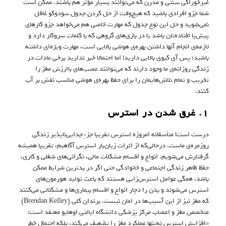
غیرخوراکی سنتی و مدرن که می‌توانند بسیار مؤثر هم باشند. ممکن است
شما جزو افرادی باشید که هیچ‌وقت از حل کردن جدول سودوکو غافل
نمی‌شوید و حل این نوع جدول که مهارت خاصی هم می‌خواهد جزو کارهای
پیش‌پا افتاده‌تان باشد یا در بازی‌های گروهی که با کلمات سروکار دارد و
لازمه‌ی انجام آنها داشتن بهره‌ی هوشی بالایی است، مهارت ویژه‌ای داشته
باشید؛ پس آی کیوی بالایی دارید! اما احتمالا خبر ندارید برخی عادات در
زندگی روزانه‌ی ما وجود دارند که می‌توانند عصب‌های باارزش مغز را
تخریب و تمام تلاش‌هایمان را برای حفظ بهره‌ی هوشی مناسب نقش بر آب
کنند.
۱. غرق شدن در استرس
درست است! متأسفانه امروزه استرس تقریبا جزءِ جدایی‌ناپذیر زندگی
روزمره‌ی ماست. درحالی‌که از اثرات زیان‌بار استرس آگاهیم، تقریبا همیشه
گرفتارش می‌شویم. انواع و اقسام مشکلات مالی، نگرانی‌های شغلی و کاری،
حفظ ظاهر زندگی اجتماعی و خانوادگی حتی اگر در بدترین شرایط ممکن
باشد، همگی عوامل استرس‌زایی هستند که باعث تولید هورمون‌های
استرس می‌شوند و بدن را دچار انواع و اقسام بیماری‌ها و مشکلاتی می‌کنند
که مغز نیز از این آسیب‌ها در امان نیست. برندان کلی (Brendan Kelley)
متخصص مغز و اعصاب مرکز پزشکی دانشگاه ایالتی اوهایو معتقد است:
«افزایش استرس نه‌تنها عملکرد مغز را تضعیف می‌کند، بلکه احتمال خطر